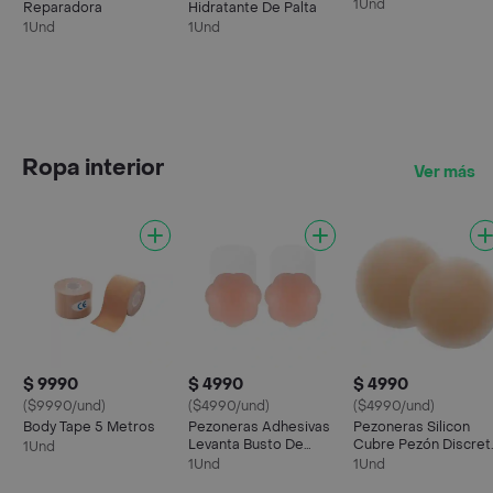
1Und
Reparadora
Hidratante De Palta
1Und
1Und
Ropa interior
Ver más
$ 9990
$ 4990
$ 4990
($9990/und)
($4990/und)
($4990/und)
Body Tape 5 Metros
Pezoneras Adhesivas
Pezoneras Silicon
Levanta Busto De
Cubre Pezón Discret
1Und
Silicona Sujetador
Unisex Unitalla
1Und
1Und
Reutilizable
Reutilizable