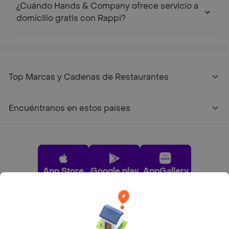
¿Cuándo Hands & Company ofrece servicio a
domicilio gratis con Rappi?
Top Marcas y Cadenas de Restaurantes
Encuéntranos en estos países
App Store
Google play
AppGallery
Pide tu comida favorita cerca de ti