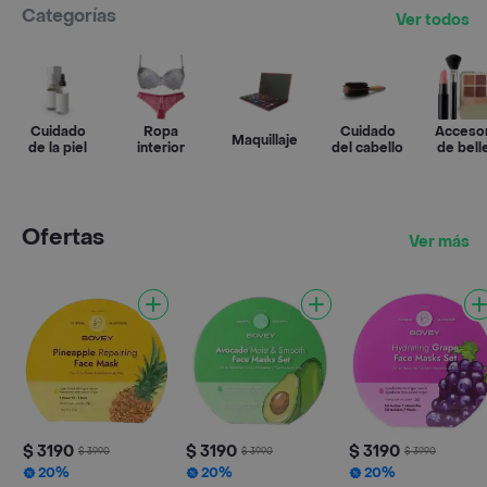
Categorías
Ver todos
Cuidado
Ropa
Cuidado
Acceso
Maquillaje
de la piel
interior
del cabello
de bell
Ofertas
Ver más
$ 3190
$ 3190
$ 3190
$ 3990
$ 3990
$ 3990
20%
20%
20%