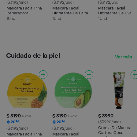
($3192/und)
($3192/und)
($3192/und)
Mascara Facial Piña
Mascara Facial
Mascara Facial
Reparadora
Hidratante De Palta
Hidratante De Uva
1Und
1Und
1Und
Cuidado de la piel
Ver más
$ 3190
$ 3190
$ 3990
$ 3990
$ 3990
20%
20%
($3990/und)
Crema De Manos
($3192/und)
($3192/und)
Cartera Coco
Mascara Facial Piña
Mascara Facial