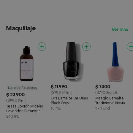
Autoadhesivo
Hipoalergénico De
Silicón
Maquillaje
Ver más
$ 11.990
$ 7400
Libre de Parabenos
($799.34/ml)
($7400/und)
$ 23.900
OPI Esmalte De Unas
Masglo Esmalte
($99.59/ml)
Black Onyx
Tradicional Novia
Tessa Loción Micelar
15 mL
1 x 1 Und
Lavender Cleanser
240 mL
240 mL