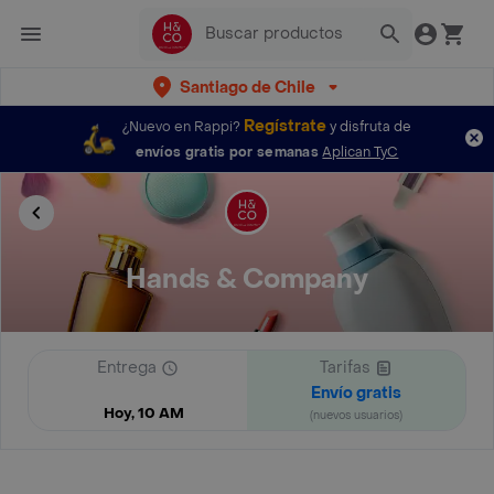
Santiago de Chile
Regístrate
¿Nuevo en Rappi?
y disfruta de
envíos gratis por semanas
Aplican TyC
Hands & Company
Entrega
Tarifas
Envío gratis
Hoy, 10 AM
(nuevos usuarios)