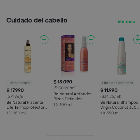
Cuidado del cabello
Ver más
$ 13.090
Libre de sales
Libre de Parabenos
($130.90/ml)
$ 17.990
$ 11.990
Be Natural Activador
($71.96/ml)
($34.26/ml)
Rizos Definidos
Be Natural Placenta
Be Natural Shampoo
1 X 100 mL
Life Termoprotector
Virgin Coconut 350
Alisante
mL
1 X 250 mL
1 X 350 mL