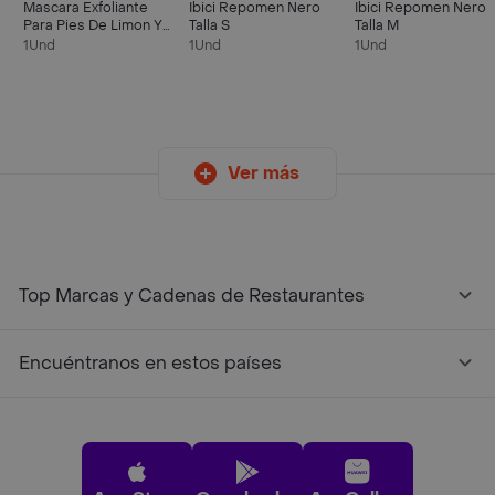
Mascara Exfoliante
Ibici Repomen Nero
Ibici Repomen Nero
Para Pies De Limon Y
Talla S
Talla M
Ahas
1Und
1Und
1Und
Ver más
Top Marcas y Cadenas de Restaurantes
Encuéntranos en estos países