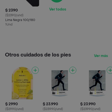
Ver todos
$ 2390
($2390/und)
Lima Negra 100/180
1Und
Otros cuidados de los pies
Ver más
$ 2990
$ 23.990
$ 23.990
($2990/und)
($23990/und)
($23990/und)