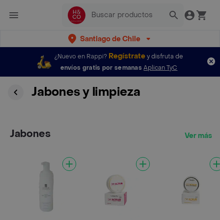
Santiago de Chile
Regístrate
¿Nuevo en Rappi?
y disfruta de
envíos gratis por semanas
Aplican TyC
Jabones y limpieza
Jabones
Ver más