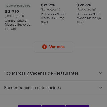
$ 22.990
$ 22.990
Libre de Parabenos
($22990/und)
($22990/und)
$ 21.990
Dr Frances Scrub
Dr Frances Scrub
($21990/und)
Hibiscus 200mg
Mango Maracuya
Caracol Natural
200mg
1Und
1Und
Mousse Suave de
Limpieza
1 x 1 Und
Ver más
Top Marcas y Cadenas de Restaurantes
Encuéntranos en estos países