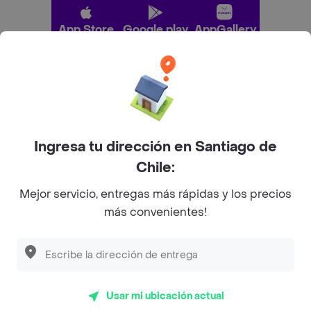
App Store
Google play
AppGallery
Pide tu comida favorita cerca de ti
Categorías
Ingresa tu dirección en Santiago de
Chile:
Únete a Rappi
Mejor servicio, entregas más rápidas y los precios
más convenientes!
Sobre Rappi
Facebook
Twitter
Instagram
Usar mi ubicación actual
©
2026
Rappi Inc. All rights reserved.