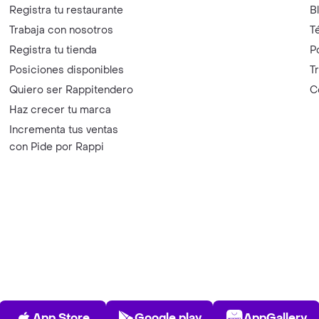
Registra tu restaurante
B
Trabaja con nosotros
T
Registra tu tienda
P
Posiciones disponibles
T
Quiero ser Rappitendero
C
Haz crecer tu marca
Incrementa tus ventas
con Pide por Rappi
App Store
Play Store
AppGalle
App Store
Google play
AppGallery