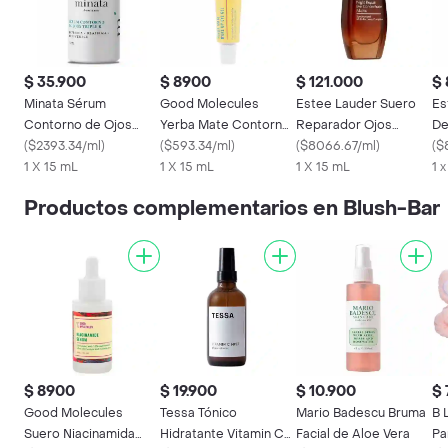
$ 35.900
$ 8900
$ 121.000
$ 
Minata Sérum
Good Molecules
Estee Lauder Suero
Es
Contorno de Ojos
Yerba Mate Contorno
Reparador Ojos
De
Triple R
(
$2393.34/ml
)
De Ojos En Gel 15 Ml
(
$593.34/ml
)
Advanced Night M
(
$8066.67/ml
)
Ad
(
$
1 X 15 mL
1 X 15 mL
1 X 15 mL
Atrix 15 Ml
Cl
1 
Productos complementarios en Blush-Bar
$ 8900
$ 19.900
$ 10.900
$
Good Molecules
Tessa Tónico
Mario Badescu Bruma
B 
Suero Niacinamida
Hidratante Vitamin C
Facial de Aloe Vera
Pa