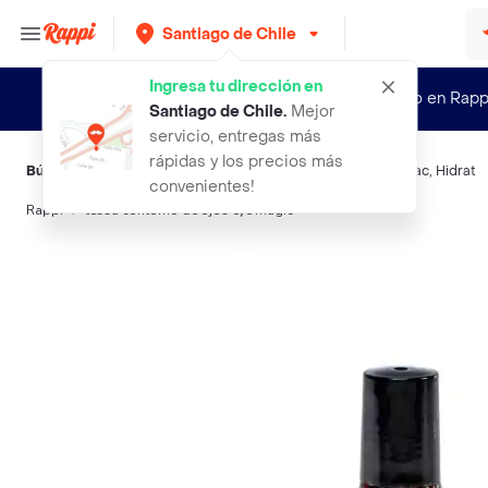
Santiago de Chile
Ingresa tu dirección en
¿Nuevo en Rapp
Santiago de Chile
.
Mejor
servicio, entregas más
rápidas y los precios más
Búsquedas relacionadas:
Contorno de ojos
,
Minata
,
Atrix
,
Mac
,
Hidrat
convenientes!
Rappi
tessa contorno de ojos eye magic