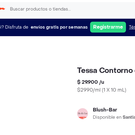
Registrarme
i?
Disfruta de
envíos gratis por semanas
Té
Tessa Contorno
$ 29.900
/
u
$2990/ml
(
1 X 10 mL
)
Blush-Bar
Disponible en
Santi