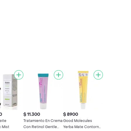
0
$ 11.300
$ 8900
eite
Tratamiento En Crema
Good Molecules
c Mist
Con Retinol Gentle
Yerba Mate Contorno