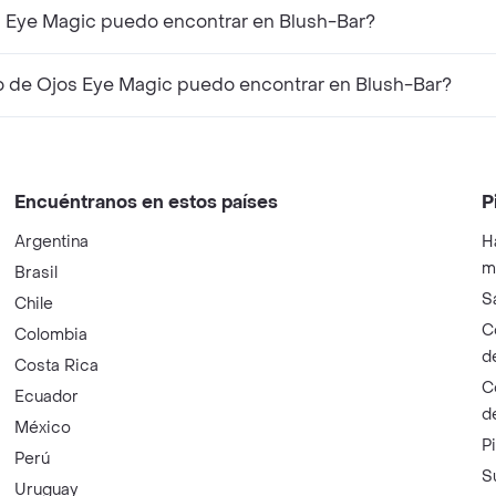
s Eye Magic puedo encontrar en Blush-Bar?
 de Ojos Eye Magic puedo encontrar en Blush-Bar?
Encuéntranos en estos países
P
Argentina
H
m
Brasil
S
Chile
C
Colombia
d
Costa Rica
C
Ecuador
d
México
P
Perú
S
Uruguay