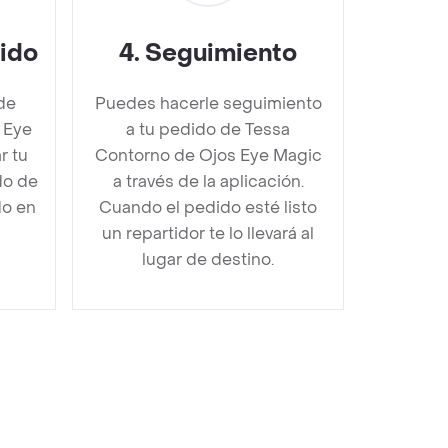
dido
4
.
Seguimiento
de
Puedes hacerle seguimiento
 Eye
a tu pedido de Tessa
r tu
Contorno de Ojos Eye Magic
do de
a través de la aplicación.
do en
Cuando el pedido esté listo
un repartidor te lo llevará al
lugar de destino.