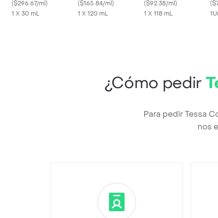
Good Molecules 30 ml
(
$296.67/ml
)
Mist
(
$165.84/ml
)
(
$92.38/ml
)
Or
(
$
1 X 30 mL
1 X 120 mL
1 X 118 mL
1U
¿Cómo pedir
T
Para pedir Tessa C
nos e