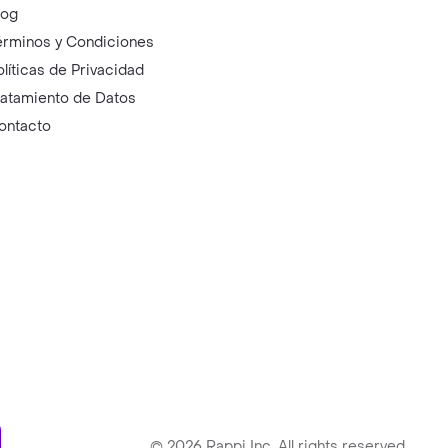
log
érminos y Condiciones
olíticas de Privacidad
ratamiento de Datos
ontacto
ry
©
2026
Rappi Inc. All rights reserved.