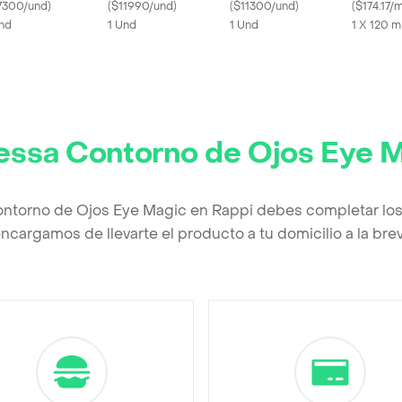
ejitas
7300/und
)
(
$11990/und
)
(
$11300/und
)
(
$174.17/m
nd
1 Und
1 Und
1 X 120 m
essa Contorno de Ojos Eye 
ontorno de Ojos Eye Magic en Rappi debes completar los
ncargamos de llevarte el producto a tu domicilio a la br