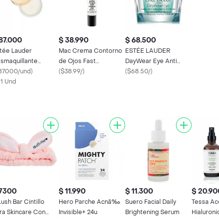
87.000
$ 38.990
$ 68.500
tée Lauder
Mac Crema Contorno
ESTÉE LAUDER
smaquillante
de Ojos Fast
DayWear Eye Anti
vanced Night
87000/und
)
Response
(
$38.99/
)
Oxidant
(
$68.50/
)
eansing Balm
x 1 Und
 7300
$ 11.990
$ 11.300
$ 20.90
Lush Bar Cintillo
Hero Parche Acnã‰
Suero Facial Daily
Tessa Ac
ra Skincare Con
Invisible+ 24u
Brightening Serum
Hialuroni