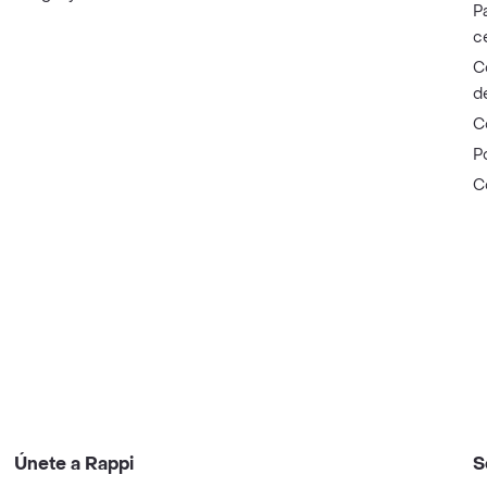
P
c
C
d
C
P
C
Únete a Rappi
S