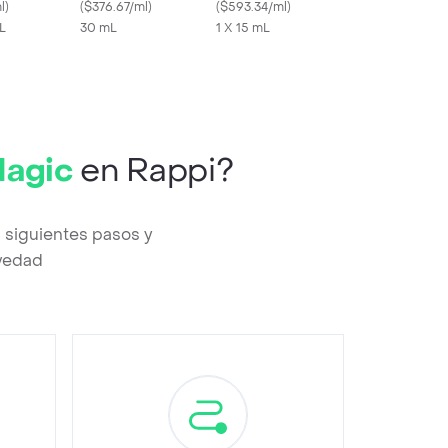
l
)
Retinol Cream
(
$376.67/ml
)
De Ojos En Gel 15 Ml
(
$593.34/ml
)
L
30 mL
1 X 15 mL
Magic
en Rappi?
 siguientes pasos y
evedad