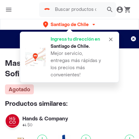
Santiago de Chile
Regístrate
¿Nuevo en Rappi?
y disfruta de
Ingresa tu dirección en
envíos gratis por semanas
Aplican TyC
Santiago de Chile
.
Mejor servicio,
entregas más rápidas y
Masglo Esmalte Tradicional
los precios más
Sofisticada
convenientes!
Agotado
Productos similares:
Hands & Company
$0