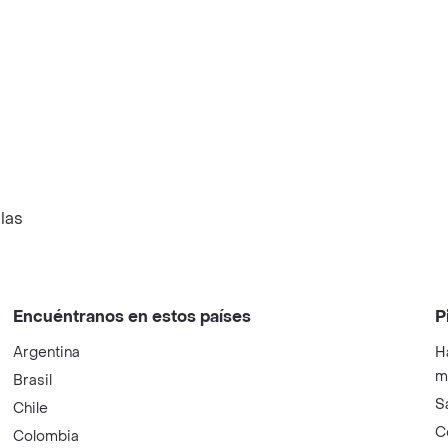
las
Encuéntranos en estos países
P
Argentina
H
m
Brasil
S
Chile
C
Colombia