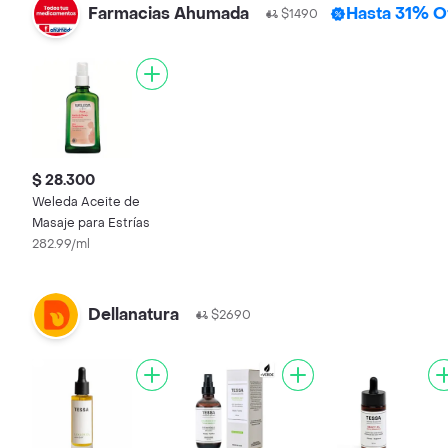
Farmacias Ahumada
Hasta 31% O
$1490
$ 28.300
Weleda Aceite de
Masaje para Estrías
282.99/ml
Dellanatura
$2690