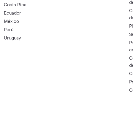
d
Costa Rica
C
Ecuador
d
México
P
Perú
S
Uruguay
P
c
C
d
C
P
C