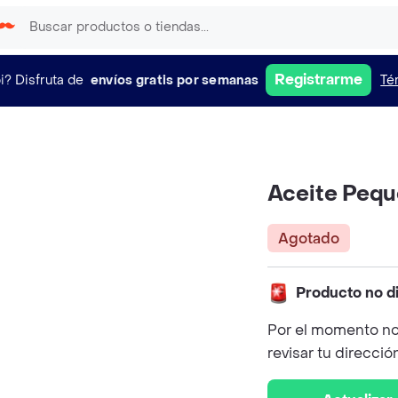
Registrarme
i?
Disfruta de
envíos gratis por semanas
Té
Aceite Peq
Agotado
Producto no d
Por el momento no
revisar tu direcció