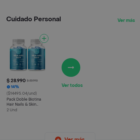
Cuidado Personal
Ver más
$ 28.990
$ 33.990
Ver todos
14%
($14495.04/und)
Pack Doble Biotina
Hair Nails & Skin
Gomitas 120u Karun
2 Und
Life
Ver más