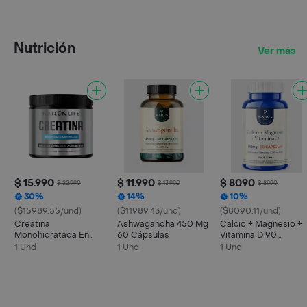
Nutrición
Ver más
$ 15.990
$ 11.990
$ 8090
$ 22.990
$ 13.990
$ 8990
30%
14%
10%
($15989.55/und)
($11989.43/und)
($8090.11/und)
Creatina
Ashwagandha 450 Mg
Calcio + Magnesio +
Monohidratada En
60 Cápsulas
Vitamina D 90
Polvo 300g - Karun
Capsulas
1 Und
1 Und
1 Und
Life