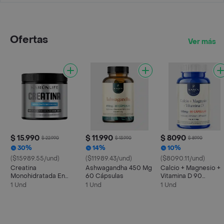
Ofertas
Ver más
$ 15.990
$ 11.990
$ 8090
$ 22.990
$ 13.990
$ 8990
30%
14%
10%
($15989.55/und)
($11989.43/und)
($8090.11/und)
Creatina
Ashwagandha 450 Mg
Calcio + Magnesio +
Monohidratada En
60 Cápsulas
Vitamina D 90
Polvo 300g - Karun
Capsulas
1 Und
1 Und
1 Und
Life