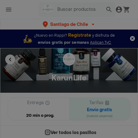
Santiago de Chile
Regístrate
¿Nuevo en Rappi?
y disfruta de
envíos gratis por semanas
Aplican TyC
KarunLife
Entrega
Tarifas
Envío gratis
20 min o prog.
(nuevos usuarios)
Ver todos los pasillos