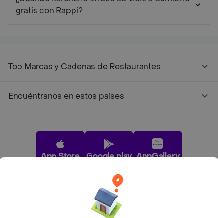
gratis con Rappi?
Top Marcas y Cadenas de Restaurantes
Encuéntranos en estos países
App Store
Google play
AppGallery
Pide tu comida favorita cerca de ti