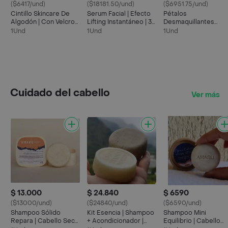
($6417/und)
($18181.50/und)
($6951.75/und)
Cintillo Skincare De
Serum Facial | Efecto
Pétalos
Algodón | Con Velcro
Lifting Instantáneo | 30
Desmaquillantes
Ajustable
Ml
Reutilizables | Dos
1Und
1Und
1Und
Unidades | 100%
Algodón
Cuidado del cabello
Ver más
$ 13.000
$ 24.840
$ 6590
($13000/und)
($24840/und)
($6590/und)
Shampoo Sólido
Kit Esencia | Shampoo
Shampoo Mini
Repara | Cabello Seco
+ Acondicionador |
Equilibrio | Cabello