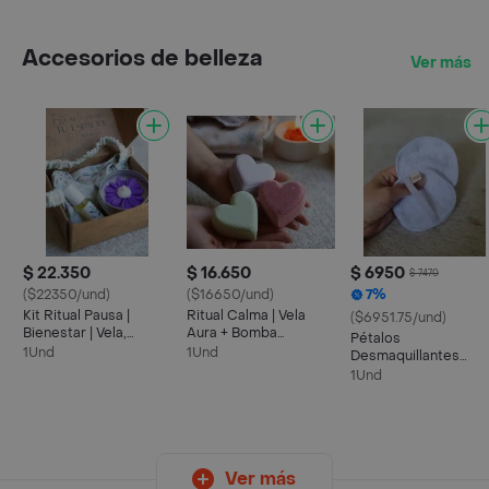
Accesorios de belleza
Ver más
$ 22.350
$ 16.650
$ 6950
$ 7470
($22350/und)
($16650/und)
7%
Kit Ritual Pausa |
Ritual Calma | Vela
($6951.75/und)
Bienestar | Vela,
Aura + Bomba
Pétalos
Antifaz Y
Efervescente Geranio
1Und
1Und
Desmaquillantes
Aromaterapia
Reutilizables | Dos
1Und
Unidades | 100%
Algodón
Ver más