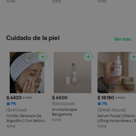
Y Dañado70 Grs
Cabello Graso
Normal | Sólido 35g
1Und
1Und
1Und
Cuidado de la piel
Ver más
$ 6420
$ 6500
$ 18.180
$ 6900
$ 19.550
7%
($6500/und)
7%
Aromaterapia
($6417/und)
($18181.50/und)
Bergamota
Cintillo Skincare De
Serum Facial | Efecto
1Und
Algodón | Con Velcro
Lifting Instantáneo | 
Ajustable
Ml
1Und
1Und