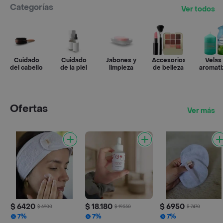
Categorías
Ver todos
Cuidado
Cuidado
Jabones y
Accesorios
Velas
del cabello
de la piel
limpieza
de belleza
aromati
Ofertas
Ver más
$ 6420
$ 18.180
$ 6950
$ 6900
$ 19.550
$ 7470
7%
7%
7%