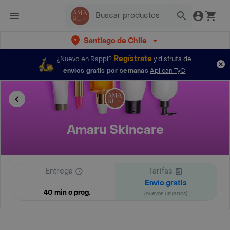
Santiago de Chile
Regístrate
¿Nuevo en Rappi?
y disfruta de
envíos gratis por semanas
Aplican TyC
Amaru Skincare
Entrega
Tarifas
Envío gratis
40 min o prog.
(nuevos usuarios)