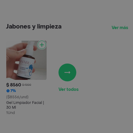
Jabones y limpieza
Ver más
$ 8560
$ 9200
Ver todos
7%
($8556/und)
Gel Limpiador Facial |
30 Ml
1Und