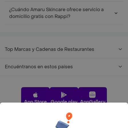
¿Cuándo Amaru Skincare ofrece servicio a
domicilio gratis con Rappi?
Top Marcas y Cadenas de Restaurantes
Encuéntranos en estos países
App Store
Google play
AppGallery