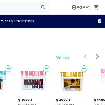
Ingreso
rminos y condiciones
Ver más
$ 39.990
$ 49.990
$ 16.9