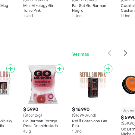
($39990/und)
($49990/und)
($16990
 Mug
Mini Mixology Gin
Bar Set Go Barman
Cocktail
Tonic Pink
Negro
Cuchari
Japoné
1 Und
1 Und
1 Und
Ver más
$ 5990
$ 16.990
Bajo en
($133.12/g)
($16990/und)
$ 599
 Whisky
Go Barman Toronja
Refill Botanicos Gin
($59.90
ls
Rosa Deshidratada
Pink
Go Barm
45 g
1 Und
Michela