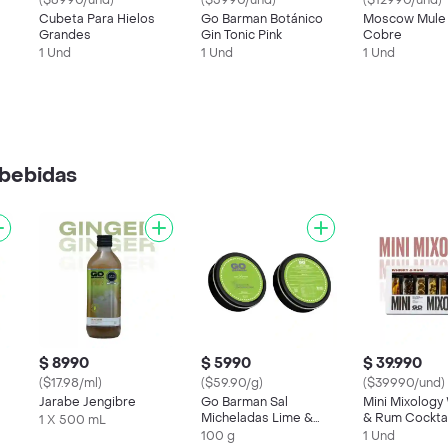
($6990/und)
($5990/und)
($12990/und)
Cubeta Para Hielos
Go Barman Botánico
Moscow Mule
Grandes
Gin Tonic Pink
Cobre
1 Und
1 Und
1 Und
bebidas
$ 8990
$ 5990
$ 39.990
($17.98/ml)
($59.90/g)
($39990/und)
Jarabe Jengibre
Go Barman Sal
Mini Mixology
Micheladas Lime &
& Rum Cocktai
1 X 500 mL
Margarita
100 g
1 Und