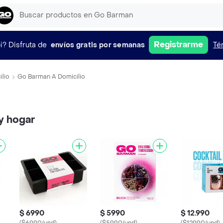
Registrarme
i?
Disfruta de
envíos gratis por semanas
Té
ilio
Go Barman A Domicilio
y hogar
$ 6990
$ 5990
$ 12.990