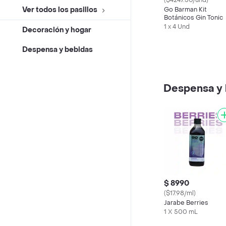
($4247.50/und)
Ver todos los pasillos
Go Barman Kit
Botánicos Gin Tonic
1 x 4 Und
Decoración y hogar
Despensa y bebidas
Despensa y 
$ 8990
($17.98/ml)
Jarabe Berries
1 X 500 mL