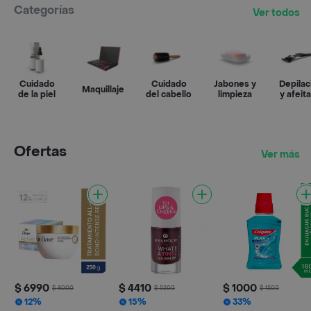
Categorías
Ver todos
Cuidado
Cuidado
Jabones y
Depilac
Maquillaje
de la piel
del cabello
limpieza
y afeit
Ofertas
Ver más
$ 6990
$ 4410
$ 1000
$ 8000
$ 5200
$ 1500
12%
15%
33%