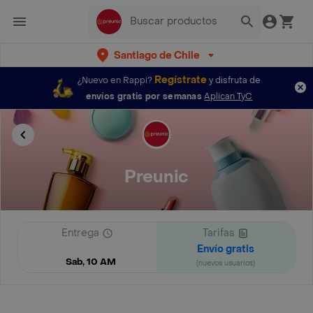
Santiago de Chile
Regístrate
¿Nuevo en Rappi?
y disfruta de
envíos gratis por semanas
Aplican TyC
Preunic
Entrega
Tarifas
Envío gratis
Sab, 10 AM
(nuevos usuarios)