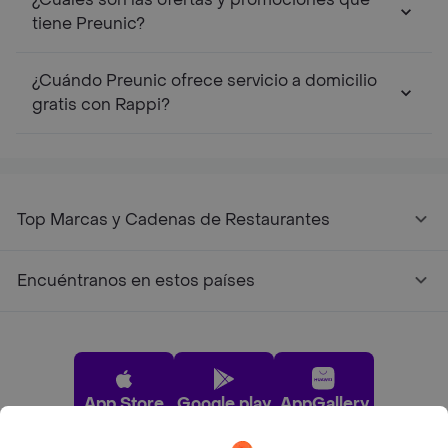
tiene Preunic?
¿Cuándo Preunic ofrece servicio a domicilio
gratis con Rappi?
Top Marcas y Cadenas de Restaurantes
Encuéntranos en estos países
App Store
Google play
AppGallery