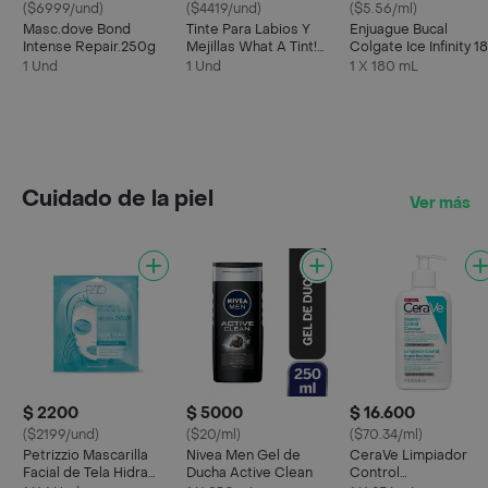
($6999/und)
($4419/und)
($5.56/ml)
Masc.dove Bond
Tinte Para Labios Y
Enjuague Bucal
Intense Repair.250g
Mejillas What A Tint!
Colgate Ice Infinity 1
Essence
mL
1 Und
1 Und
1 X 180 mL
Cuidado de la piel
Ver más
$ 2200
$ 5000
$ 16.600
($2199/und)
($20/ml)
($70.34/ml)
Petrizzio Mascarilla
Nivea Men Gel de
CeraVe Limpiador
Facial de Tela Hidra
Ducha Active Clean
Control