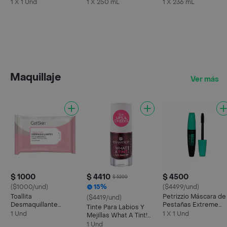
Shock
Imperfecciones
1 X 1 Und
1 X 250 mL
1 X 236 mL
Maquillaje
Ver más
$ 1000
$ 4410
$ 4500
$ 5200
($1000/und)
15%
($4499/und)
Toallita
Petrizzio Máscara de
($4419/und)
Desmaquillante
Pestañas Extreme
Tinte Para Labios Y
Hipoalergenica 25
Extend
1 Und
1 X 1 Und
Mejillas What A Tint!
Unidades
Essence
1 Und