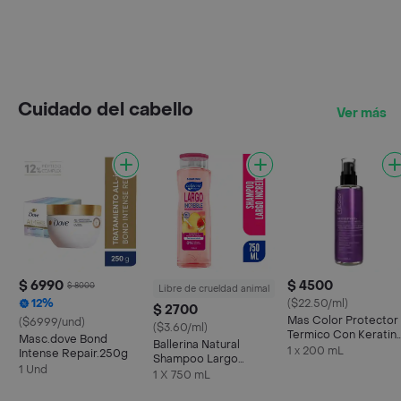
Cuidado del cabello
Ver más
$ 6990
$ 4500
$ 8000
Libre de crueldad animal
12%
($22.50/ml)
$ 2700
Mas Color Protector
($6999/und)
($3.60/ml)
Termico Con Keratin
Masc.dove Bond
Ballerina Natural
y Argan Hair Repair 9
1 x 200 mL
Intense Repair.250g
Shampoo Largo
1 Und
Increíble
1 X 750 mL