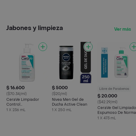
Jabones y limpieza
Ver más
$ 16.600
$ 5000
Libre de Parabenos
($70.34/ml)
($20/ml)
$ 20.000
CeraVe Limpiador
Nivea Men Gel de
($42.29/ml)
Control
Ducha Active Clean
CeraVe Gel Limpiado
Imperfecciones
1 X 236 mL
1 X 250 mL
Espumoso De Norma
A Grasa
1 X 473 mL