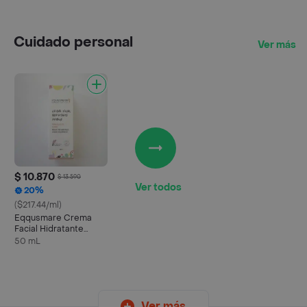
Cuidado personal
Ver más
$ 10.870
$ 13.590
Ver todos
20%
($217.44/ml)
Eqqusmare Crema
Facial Hidratante
Antiage
50 mL
Ver más