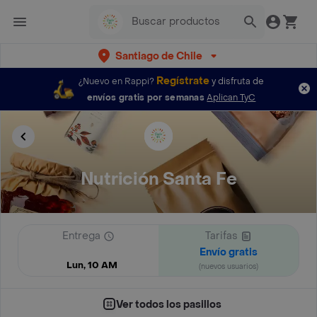
Santiago de Chile
Regístrate
¿Nuevo en Rappi?
y disfruta de
envíos gratis por semanas
Aplican TyC
Nutrición Santa Fe
Entrega
Tarifas
Envío gratis
Lun, 10 AM
(nuevos usuarios)
Ver todos los pasillos