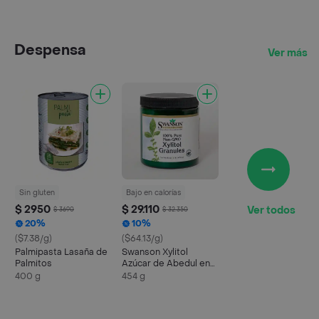
Despensa
Ver más
Sin gluten
Bajo en calorías
$ 2950
$ 29.110
Ver todos
$ 3690
$ 32.350
20%
10%
($7.38/g)
($64.13/g)
Palmipasta Lasaña de
Swanson Xylitol
Palmitos
Azúcar de Abedul en
Polvo
400 g
454 g