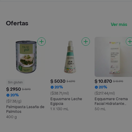
Ofertas
Ver más
$ 5030
$ 10.870
$ 6290
$ 13.590
Sin gluten
20%
20%
$ 2950
$ 3690
($38.71/ml)
($217.44/ml)
20%
Equusmare Leche
Eqqusmare Crema
($7.38/g)
Egipcia
Facial Hidratante
Palmipasta Lasaña de
Antiage
1 X 130 mL
50 mL
Palmitos
400 g