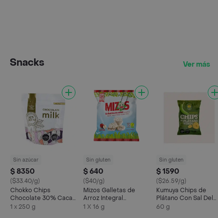
Snacks
Ver más
Sin azúcar
Sin gluten
Sin gluten
$ 8350
$ 640
$ 1590
($33.40/g)
($40/g)
($26.59/g)
Chokko Chips
Mizos Galletas de
Kumuya Chips de
Chocolate 30% Cacao
Arroz Integral
Plátano Con Sal Del
Sin Azúcar
Cubiertas con Jugo de
Himalaya
1 x 250 g
1 X 16 g
60 g
Manzana