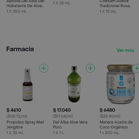
Apícola Del Alba Gel
Coesam Aceite
1 X 25 mL
Hidratante De Aloe
Tradicional Rosa
Vera
Mosqueta
1 X 250 mL
1 X 15 mL
Farmacia
Ver más
$ 4610
$ 17.040
$ 6480
($131.72/ml)
($17.04/ml)
($32.40/ml)
Propoleo Spray Miel
Del Alba Aloe Vera
Manare Aceite de
Jengibre
Puro
Coco Orgánico
1 X 35 mL
1 X 1 L
1 x 200 mL