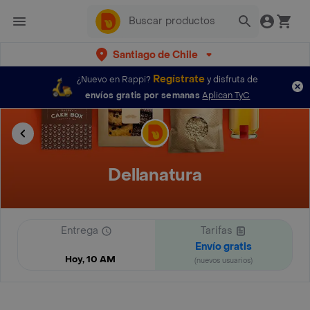
Santiago de Chile
Regístrate
¿Nuevo en Rappi?
y disfruta de
envíos gratis por semanas
Aplican TyC
Dellanatura
Entrega
Tarifas
Envío gratis
Hoy, 10 AM
(nuevos usuarios)