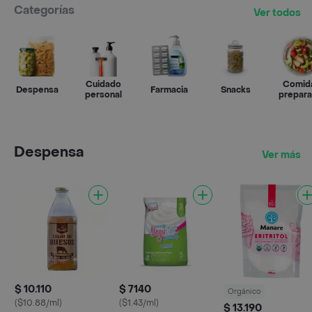
Categorías
Ver todos
Cuidado
Comid
Despensa
Farmacia
Snacks
personal
prepar
Despensa
Ver más
$ 10.110
$ 7140
Orgánico
($10.88/ml)
($1.43/ml)
$ 13.190