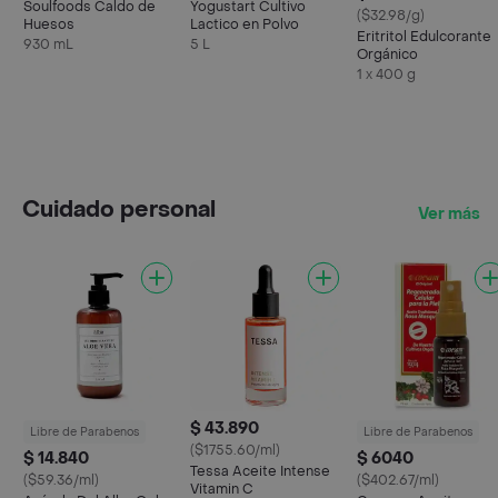
Soulfoods Caldo de
Yogustart Cultivo
($32.98/g)
Huesos
Lactico en Polvo
Eritritol Edulcorante
930 mL
5 L
Orgánico
1 x 400 g
Cuidado personal
Ver más
$ 43.890
Libre de Parabenos
Libre de Parabenos
($1755.60/ml)
$ 14.840
$ 6040
Tessa Aceite Intense
($59.36/ml)
($402.67/ml)
Vitamin C