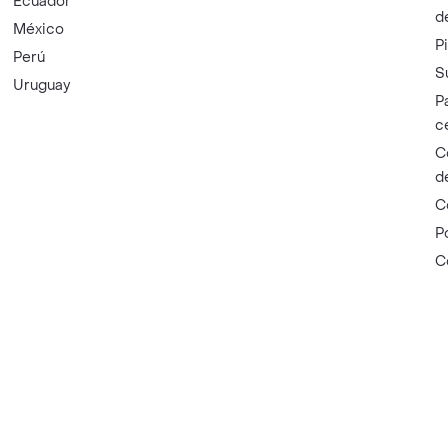
Ecuador
d
México
P
Perú
S
Uruguay
P
c
C
d
C
P
C