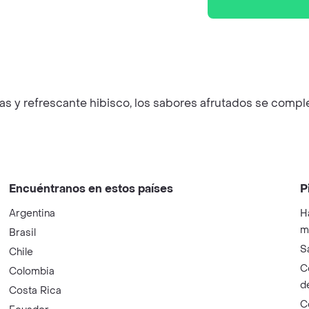
s y refrescante hibisco, los sabores afrutados se comple
Encuéntranos en estos países
P
Argentina
H
m
Brasil
S
Chile
C
Colombia
d
Costa Rica
C