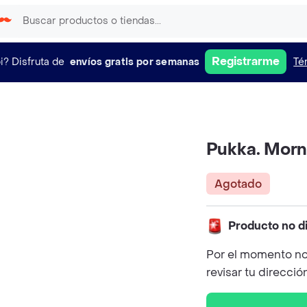
Registrarme
i?
Disfruta de
envíos gratis por semanas
Té
Pukka. Morni
Agotado
Producto no d
Por el momento no
revisar tu direcció