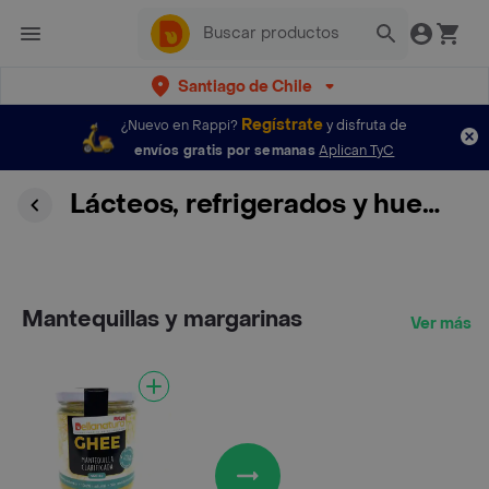
Santiago de Chile
Regístrate
¿Nuevo en Rappi?
y disfruta de
envíos gratis por semanas
Aplican TyC
Lácteos, refrigerados y huevos
Mantequillas y margarinas
Ver más