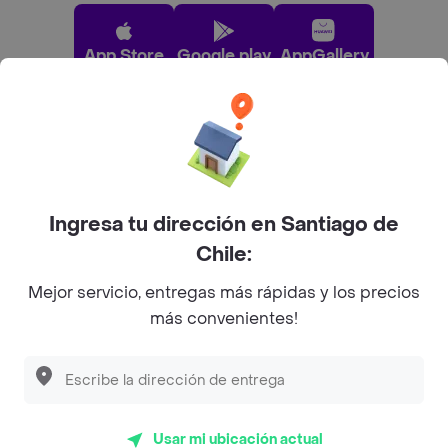
App Store
Google play
AppGallery
Pide tu comida favorita cerca de ti
Categorías
Ingresa tu dirección en Santiago de
Chile:
Únete a Rappi
Mejor servicio, entregas más rápidas y los precios
más convenientes!
Sobre Rappi
Facebook
Twitter
Instagram
Usar mi ubicación actual
©
2026
Rappi Inc. All rights reserved.