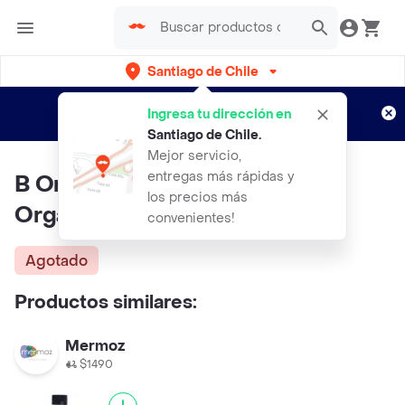
Santiago de Chile
Regístrate
¿Nuevo en Rappi?
y disfruta de
Ingresa tu dirección en
envíos gratis por semanas
Aplican TyC
Santiago de Chile
.
Mejor servicio,
entregas más rápidas y
B Organics Jarabe de Maple
los precios más
Orgánico
convenientes!
Agotado
Productos similares:
Mermoz
$1490