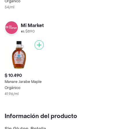
Orgánico
54/ml
Mi Market
$890
$ 10.490
Manare Jarabe Maple
Orgánico
41.96/ml
Información del producto
Sin Gluten. Botella