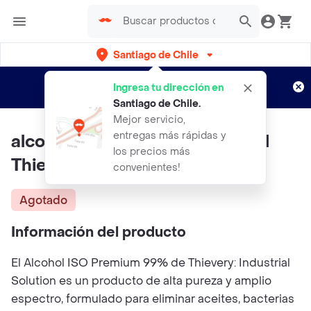
Santiago de Chile
Regístrate
¿Nuevo en Rappi?
y disfruta de
Ingresa tu dirección en
envíos gratis por semanas
Aplican TyC
Santiago de Chile
.
Mejor servicio,
entregas más rápidas y
alcohol Iso Premium 99% 50 Ml
los precios más
Thievery
convenientes!
Agotado
Información del producto
El Alcohol ISO Premium 99% de Thievery: Industrial
Solution es un producto de alta pureza y amplio
espectro, formulado para eliminar aceites, bacterias