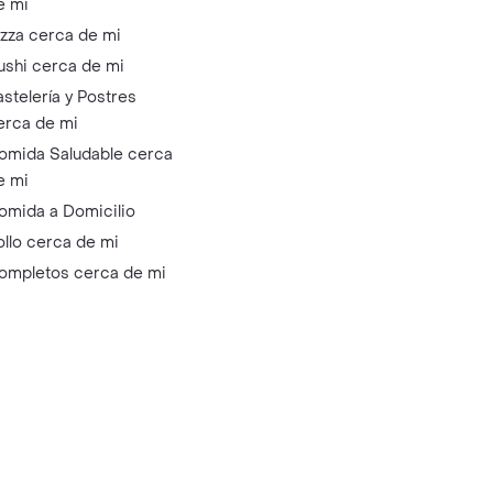
e mi
izza cerca de mi
ushi cerca de mi
astelería y Postres
erca de mi
omida Saludable cerca
e mi
omida a Domicilio
ollo cerca de mi
ompletos cerca de mi