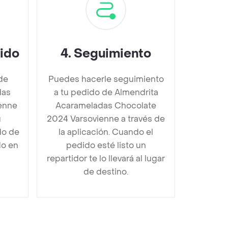
dido
4
.
Seguimiento
de
Puedes hacerle seguimiento
das
a tu pedido de Almendrita
enne
Acarameladas Chocolate
u
2024 Varsovienne a través de
do de
la aplicación. Cuando el
do en
pedido esté listo un
repartidor te lo llevará al lugar
de destino.