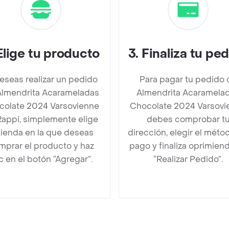
Elige tu producto
3
.
Finaliza tu pe
deseas realizar un pedido
Para pagar tu pedido 
Almendrita Acarameladas
Almendrita Acaramela
colate 2024 Varsovienne
Chocolate 2024 Varsovi
Rappi, simplemente elige
debes comprobar t
 tienda en la que deseas
dirección, elegir el méto
mprar el producto y haz
pago y finaliza oprimien
ic en el botón “Agregar”.
“Realizar Pedido”.