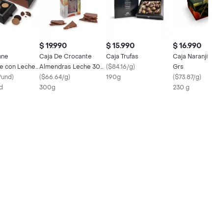
$ 19.990
$ 15.990
$ 16.990
nne
Caja De Crocante
Caja Trufas
Caja Naranjitas
e con Leche
Almendras Leche 300
(
$84.16/g
)
Grs
/und
)
Grs
(
$66.64/g
)
190g
(
$73.87/g
)
d
300g
230 g