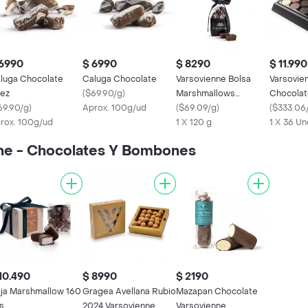
 6990
$ 6990
$ 8290
$ 11.990
luga Chocolate
Caluga Chocolate
Varsovienne Bolsa
Varsovie
ez
(
$69.90/g
)
Marshmallows
Chocolat
69.90/g
)
Aprox. 100g/ud
Chocolate
(
$69.09/g
)
Coins
(
$333.06
rox. 100g/ud
1 X 120 g
1 X 36 Un
ne - Chocolates Y Bombones
10.490
$ 8990
$ 2190
ja Marshmallow 160
Gragea Avellana Rubio
Mazapan Chocolate
s
2024 Varsovienne
Varsovienne