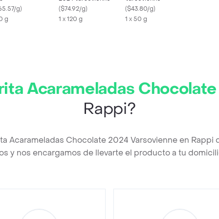
65.57/g
)
(
$74.92/g
)
(
$43.80/g
)
0 g
1 x 120 g
1 x 50 g
ita Acarameladas Chocolate
Rappi?
ita Acarameladas Chocolate 2024 Varsovienne en Rappi 
os y nos encargamos de llevarte el producto a tu domicili