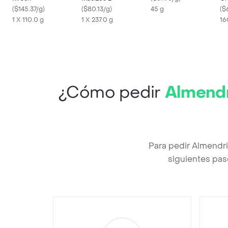
(
$145.37/g
)
(
$80.13/g
)
45 g
(
$
1 X 110.0 g
1 X 237.0 g
16
¿Cómo pedir
Almendr
Para pedir Almendr
siguientes pas