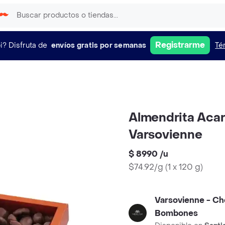
Registrarme
i?
Disfruta de
envíos gratis por semanas
Té
Almendrita Aca
Varsovienne
$ 8990
/
u
$74.92/g
(
1 x 120 g
)
Varsovienne - Ch
Bombones