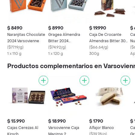
$ 8490
$ 8990
$ 19.990
$
Naranjitas Chocolate
Gragea Almendra
Caja De Crocante
Ca
2024 Varsovienne
Bitter 2024
Almendras Bitter 300
Nu
(
$77.19/g
)
Varsovienne
(
$74.92/g
)
Grs
(
$66.64/g
)
(
$
1 x 110 g
1 x 120 g
300g
Ap
Productos complementarios en Varsovien
$ 15.990
$ 18.990
$ 1790
$ 
Cajas Cerezas Al
Varsovienne Caja
Alfajor Blanco
Ca
Kirsch
Macizos 2
(
$39.78/g
)
Gr