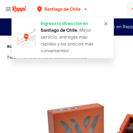
Santiago de Chile
Ingresa tu dirección en
¿Nuevo en Rapp
Santiago de Chile
.
Mejor
servicio, entregas más
rápidas y los precios más
Búsquedas relacionadas:
Chocolates
,
Varsovienne
convenientes!
Rappi
almendrita acarameladas chocolate 2