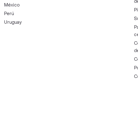
d
México
P
Perú
S
Uruguay
P
c
C
d
C
P
C