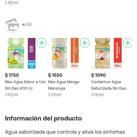
2.82/ml
$0
$ 1750
$ 1550
$ 1090
$
Mas Agua Sabor a Uva
Mas Agua Mango
Cachantun Agua
M
Sin Gas 600 cc
Maracuya
Saborizada Sin Gas
1
2.92/ml
2.59/ml
Sabor Manzana 500
2.18/ml
0
cc
Información del producto
Agua saborizada que controla y alivia los síntomas