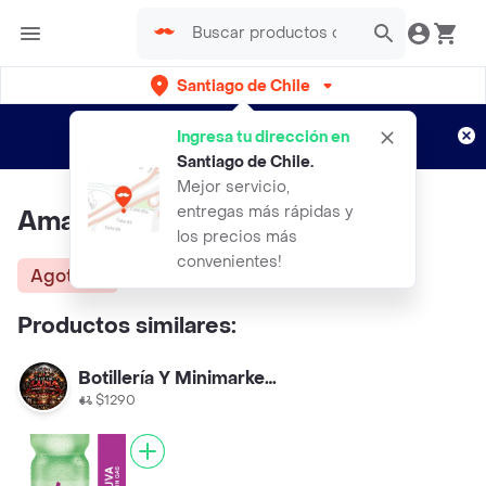
Santiago de Chile
Regístrate
¿Nuevo en Rappi?
y disfruta de
Ingresa tu dirección en
envíos gratis por semanas
Aplican TyC
Santiago de Chile
.
Mejor servicio,
entregas más rápidas y
Amane Agua de Aloe Vera
los precios más
convenientes!
Agotado
Productos similares:
Botillería Y Minimarket Luz De Luna
$1290