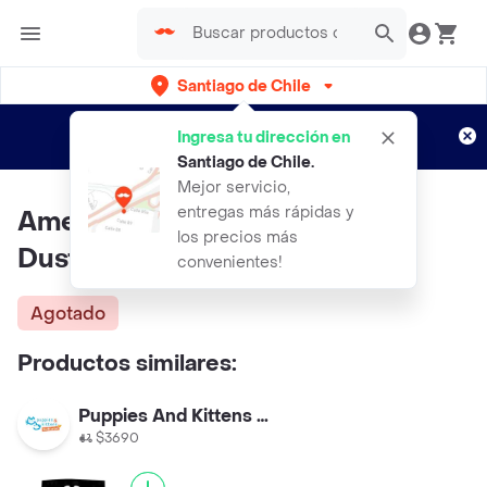
Santiago de Chile
Regístrate
¿Nuevo en Rappi?
y disfruta de
Ingresa tu dirección en
envíos gratis por semanas
Aplican TyC
Santiago de Chile
.
Mejor servicio,
entregas más rápidas y
America Litter Arena Sanitaria
los precios más
Dust Free 7 Kg
convenientes!
Agotado
Productos similares:
Puppies And Kittens Vitacura
$3690