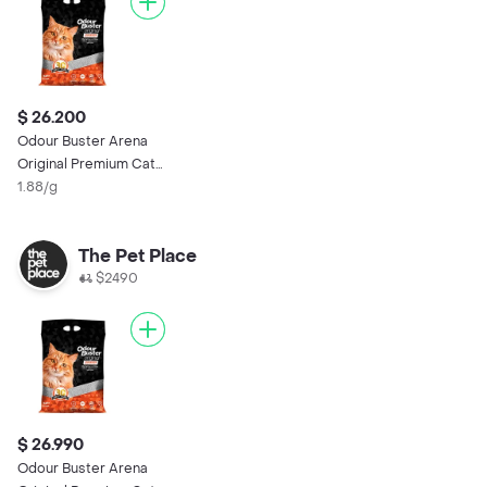
$ 26.200
Odour Buster Arena
Original Premium Cat
Litter 14 Kg
1.88/g
The Pet Place
$2490
$ 26.990
Odour Buster Arena