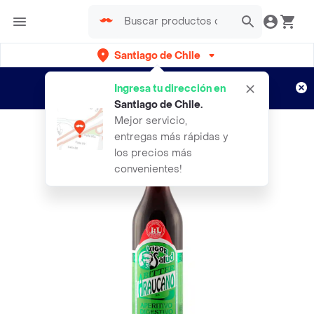
Santiago de Chile
Regístrate
¿Nuevo en Rappi?
y disfruta de
Ingresa tu dirección en
envíos gratis por semanas
Aplican TyC
Santiago de Chile
.
Mejor servicio,
entregas más rápidas y
los precios más
convenientes!