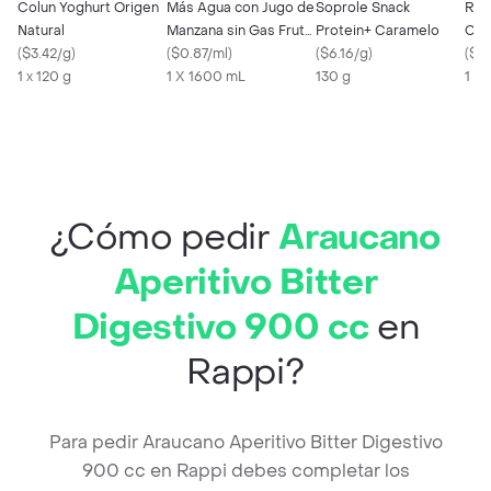
Colun Yoghurt Origen
Más Agua con Jugo de
Soprole Snack
Rapi
Natural
Manzana sin Gas Fruta
Protein+ Caramelo
Clá
(
$3.42/g
)
Natural
(
$0.87/ml
)
(
$6.16/g
)
(
$9.
1 x 120 g
1 X 1600 mL
130 g
1 X
¿Cómo pedir
Araucano
Aperitivo Bitter
Digestivo 900 cc
en
Rappi?
Para pedir Araucano Aperitivo Bitter Digestivo
900 cc en Rappi debes completar los