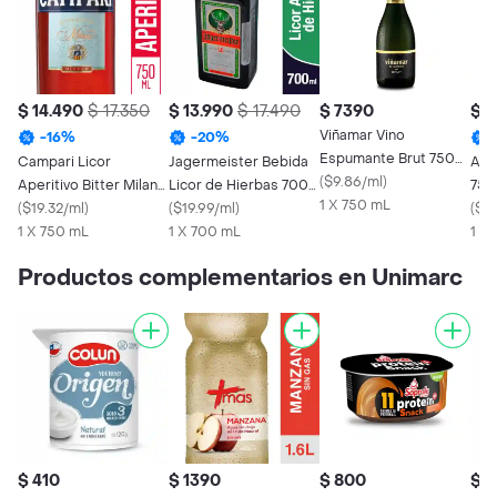
$ 14.490
$ 17.350
$ 13.990
$ 17.490
$ 7390
$ 1
Viñamar Vino
-
16
%
-
20
%
Espumante Brut 750
Campari Licor
Jagermeister Bebida
Aper
cc
(
$9.86/ml
)
Aperitivo Bitter Milano
Licor de Hierbas 700
750
1 X 750 mL
750 cc
(
$19.32/ml
)
cc
(
$19.99/ml
)
(
$14
1 X 750 mL
1 X 700 mL
1 X
Productos complementarios en Unimarc
$ 410
$ 1390
$ 800
$ 1