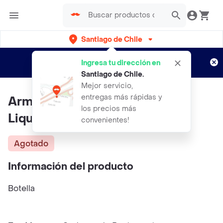
Santiago de Chile
Regístrate
¿Nuevo en Rappi?
y disfruta de
Ingresa tu dirección en
envíos gratis por semanas
Aplican TyC
Santiago de Chile
.
Mejor servicio,
entregas más rápidas y
Arm & Hammer Detergente
los precios más
Liquido Clean Burst 1.47 L
convenientes!
Agotado
Información del producto
Botella