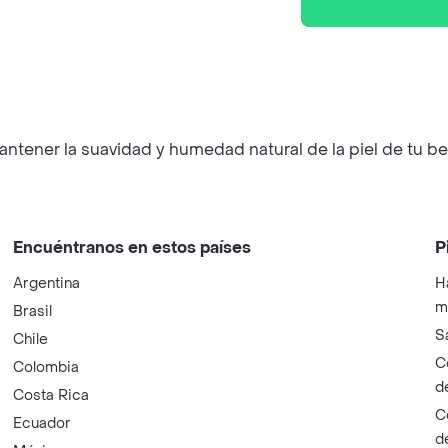
ntener la suavidad y humedad natural de la piel de tu be
Encuéntranos en estos países
P
Argentina
H
m
Brasil
S
Chile
C
Colombia
d
Costa Rica
C
Ecuador
d