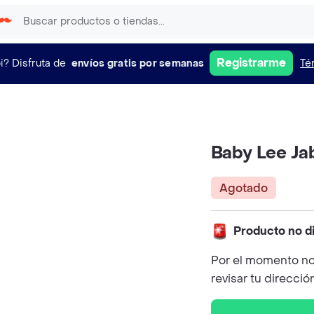
Registrarme
i?
Disfruta de
envíos gratis por semanas
Té
Baby Lee Ja
Agotado
Producto no d
Por el momento no
revisar tu direcció