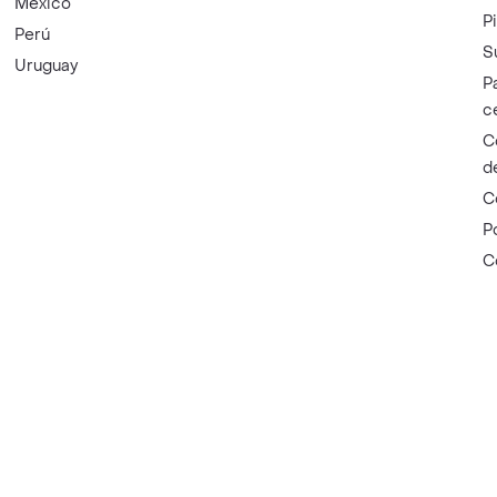
México
P
Perú
S
Uruguay
P
c
C
d
C
P
C