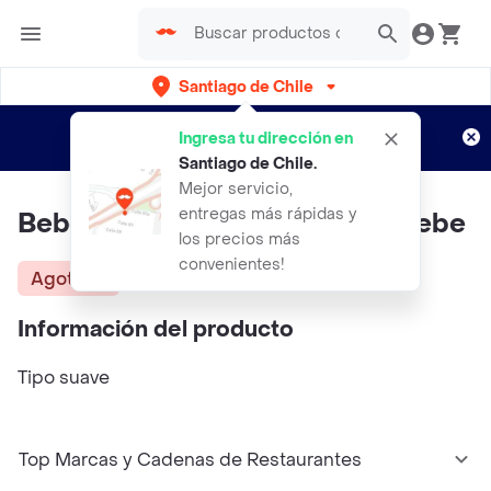
Santiago de Chile
Regístrate
¿Nuevo en Rappi?
y disfruta de
Ingresa tu dirección en
envíos gratis por semanas
Aplican TyC
Santiago de Chile
.
Mejor servicio,
entregas más rápidas y
Bebe Confort Chupetes Para Bebe
los precios más
convenientes!
Agotado
Información del producto
Tipo suave
Top Marcas y Cadenas de Restaurantes