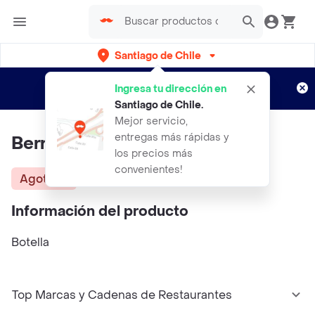
Santiago de Chile
Regístrate
¿Nuevo en Rappi?
y disfruta de
Ingresa tu dirección en
envíos gratis por semanas
Aplican TyC
Santiago de Chile
.
Mejor servicio,
entregas más rápidas y
Berry Sur Jugo Arandano
los precios más
convenientes!
Agotado
Información del producto
Botella
Top Marcas y Cadenas de Restaurantes