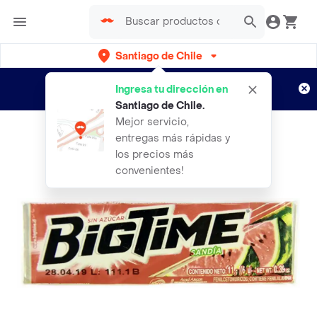
Santiago de Chile
Regístrate
¿Nuevo en Rappi?
y disfruta de
Ingresa tu dirección en
envíos gratis por semanas
Aplican TyC
Santiago de Chile
.
Mejor servicio,
entregas más rápidas y
los precios más
convenientes!