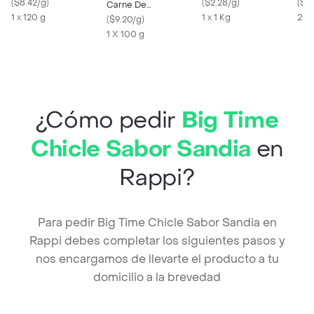
(
$8.42/g
)
Kg
(
$2.28/g
)
Coc
(
$21
Carne De
1 x 120 g
1 x 1 Kg
200
Hamburguesa Vacuno
(
$9.20/g
)
Congelada
1 X 100 g
¿Cómo pedir
Big Time
Chicle Sabor Sandia
en
Rappi?
Para pedir Big Time Chicle Sabor Sandia en
Rappi debes completar los siguientes pasos y
nos encargamos de llevarte el producto a tu
domicilio a la brevedad