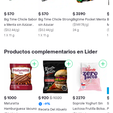
$ 570
$ 570
$ 3590
$ 1
Big Time Chicle Sabor
Big Time Chicle Strong
Bigtime Pocket Menta
Big 
a Menta sin Azúcar
sin Azucar
(
$149.78/g
)
Men
Caloría Reducidas
(
$52.44/g
)
(
$52.44/g
)
24 g
(
$11
1 X 11 g
1 X 11 g
1 X 
Productos complementarios en Lider
$ 1000
$ 920
$ 1020
$ 2270
$ 4
Maturatta
Soprole Yoghurt Sin
Sop
-
9
%
Hamburguesa Vacuno
Lactosa Frutilla Bolsa 1
Pec
Receta Del Abuelo