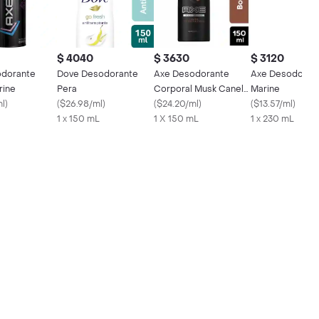
$ 4040
$ 3630
$ 3120
odorante
Dove Desodorante
Axe Desodorante
Axe Desodoran
rine
Pera
Corporal Musk Canela
Marine
ml
)
(
$26.98/ml
)
y Ámbar en Spray
(
$24.20/ml
)
(
$13.57/ml
)
1 x 150 mL
1 X 150 mL
1 x 230 mL