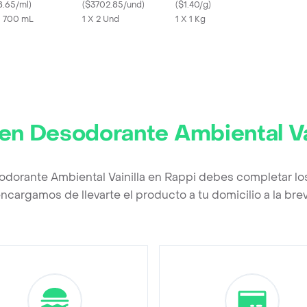
8.65/ml
)
Black 2 Und
(
$3702.85/und
)
Tradicional Desinfecta
(
$1.40/g
)
X 700 mL
1 X 2 Und
y Blanquea
1 X 1 Kg
en Desodorante Ambiental Va
odorante Ambiental Vainilla en Rappi debes completar lo
ncargamos de llevarte el producto a tu domicilio a la br