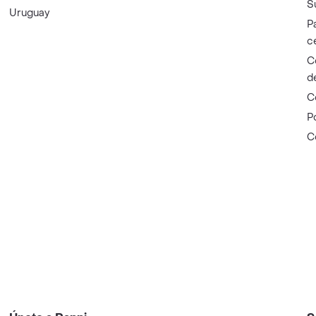
S
Uruguay
P
c
C
d
C
P
C