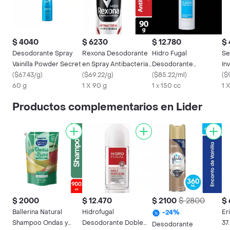
$ 4040
$ 6230
$ 12.780
$ 
Desodorante Spray
Rexona Desodorante
Hidro Fugal
Se
Vainilla Powder Secret
en Spray Antibacterial
Desodorante
In
(
$67.43/g
)
+ Invisible
(
$69.22/g
)
Antitranspirante
(
$85.22/ml
)
Ge
(
$
60 g
1 X 90 g
1 x 150 cc
1 
Productos complementarios en Lider
$ 2000
$ 12.470
$ 2100
$ 2800
$
Ballerina Natural
Hidrofugal
Er
-
24
%
Shampoo Ondas y
Desodorante Doble
37
Desodorante