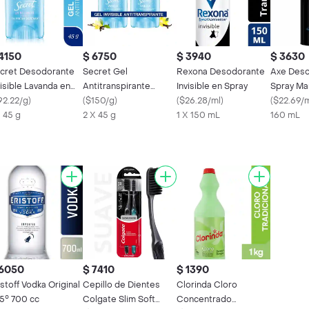
4150
$ 6750
$ 3940
$ 3630
cret Desodorante
Secret Gel
Rexona Desodorante
Axe Des
visible Lavanda en
Antitranspirante
Invisible en Spray
Spray Ma
l
92.22/g
)
Vanilla Pack
(
$150/g
)
(
$26.28/ml
)
(
$22.69/
X 45 g
2 X 45 g
1 X 150 mL
160 mL
 6050
$ 7410
$ 1390
istoff Vodka Original
Cepillo de Dientes
Clorinda Cloro
.5° 700 cc
Colgate Slim Soft
Concentrado