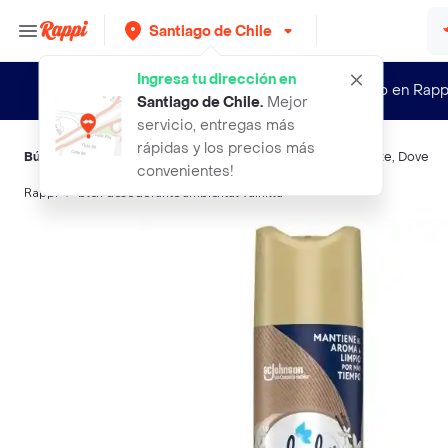
Santiago de Chile
Ingresa tu dirección en
¿Nuevo en Rapp
Santiago de Chile
.
Mejor
servicio, entregas más
rápidas y los precios más
Búsquedas relacionadas:
Desodorantes
,
Secret
,
Rexona
,
Axe
,
Dove
convenientes!
Rappi
blen desodorante ambiental vainilla