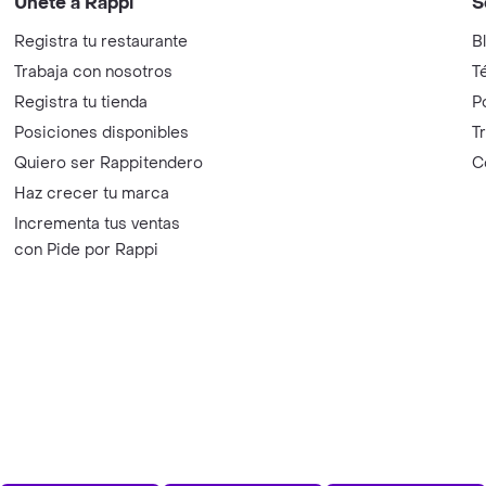
Únete a Rappi
S
Registra tu restaurante
B
Trabaja con nosotros
T
Registra tu tienda
P
Posiciones disponibles
T
Quiero ser Rappitendero
C
Haz crecer tu marca
Incrementa tus ventas
con Pide por Rappi