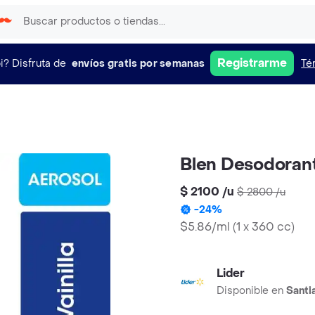
Registrarme
i?
Disfruta de
envíos gratis por semanas
Té
Blen Desodorant
$ 2100
/
u
$ 2800
/
u
-
24
%
$5.86/ml
(
1 x 360 cc
)
Lider
Disponible en
Santi