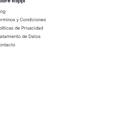
obre Rappi
log
érminos y Condiciones
olíticas de Privacidad
ratamiento de Datos
ontacto