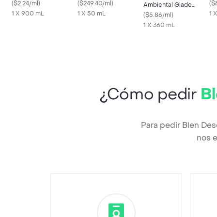
Rizos Controlados
(
$2.24/ml
)
Protección en Roll On
(
$249.40/ml
)
(
$
Ambiental Glade
1 X 900 mL
1 X 50 mL
1 
Aerosol Vainilla 360ml
(
$5.86/ml
)
1 X 360 mL
¿Cómo pedir
Bl
Para pedir Blen Des
nos e