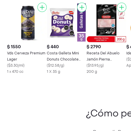
$ 1550
$ 440
$ 2790
$
Vds Cerveza Premium
Costa Galleta Mini
Receta Del Abuelo
Id
Lager
Donuts Chocolate
Jamón Pierna
(
$
(
$3.30/ml
)
Blanco
(
$12.58/g
)
Sándwich
(
$13.95/g
)
Ap
1 x 470 cc
1 X 35 g
200 g
¿Cómo pe