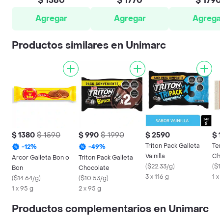
$ 1380
$ 1770
$ 179
Agregar
Agregar
Agrega
Productos similares en Unimarc
$ 1380
$ 1590
$ 990
$ 1990
$ 2590
$ 
Triton Pack Galleta
Te
-
12
%
-
49
%
Vainilla
Ch
Arcor Galleta Bon o
Triton Pack Galleta
(
$22.33/g
)
(
$
Bon
Chocolate
3 x 116 g
1 
(
$14.64/g
)
(
$10.53/g
)
1 x 95 g
2 x 95 g
Productos complementarios en Unimarc