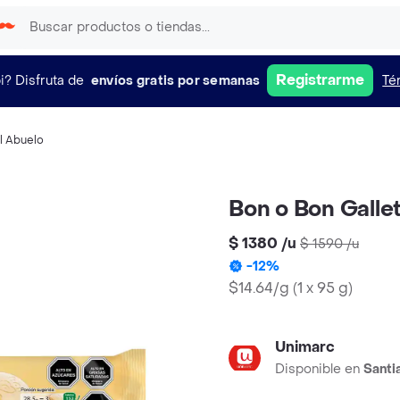
Registrarme
i?
Disfruta de
envíos gratis por semanas
Té
l Abuelo
Bon o Bon Galle
$ 1380
/
u
$ 1590
/
u
-
12
%
$14.64/g
(
1 x 95 g
)
Unimarc
Disponible en
Santi