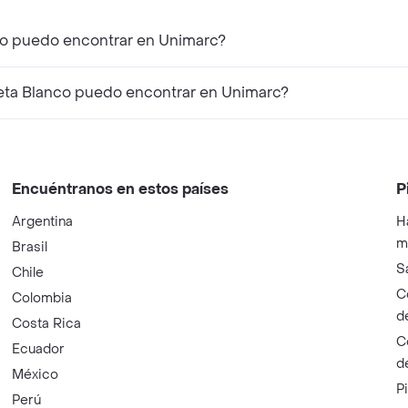
co puedo encontrar en Unimarc?
eta Blanco puedo encontrar en Unimarc?
Encuéntranos en estos países
P
Argentina
H
m
Brasil
S
Chile
C
Colombia
d
Costa Rica
C
Ecuador
d
México
P
Perú