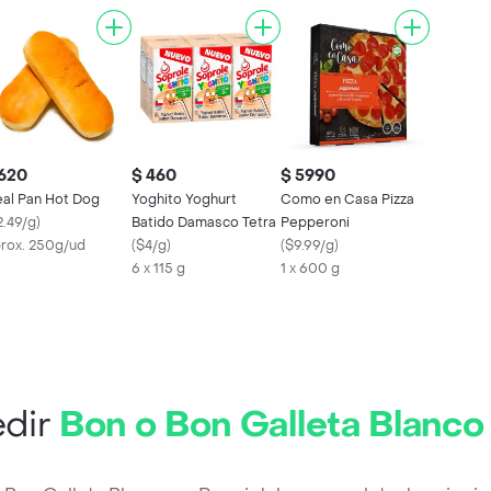
 620
$ 460
$ 5990
eal Pan Hot Dog
Yoghito Yoghurt
Como en Casa Pizza
2.49/g
)
Batido Damasco Tetra
Pepperoni
rox. 250g/ud
(
$4/g
)
(
$9.99/g
)
6 x 115 g
1 x 600 g
dir
Bon o Bon Galleta Blanco