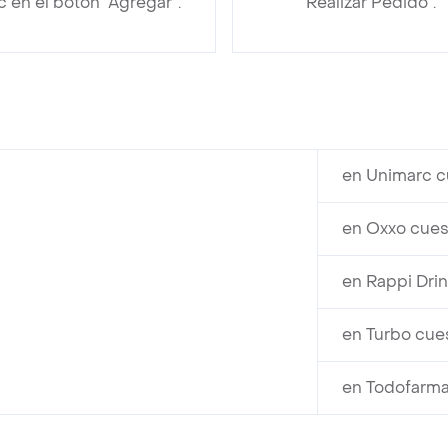
ic en el botón “Agregar”.
“Realizar Pedido”.
en Unimarc c
en Oxxo cues
en Rappi Drin
en Turbo cue
en Todofarma