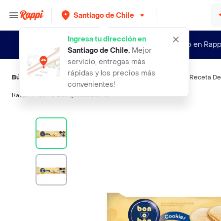
Santiago de Chile
Ingresa tu dirección en
¿Nuevo en Rapp
Santiago de Chile
.
Mejor
servicio, entregas más
rápidas y los precios más
Búsquedas relacionadas:
Galletas
,
Bon O Bon
,
Arcor
,
Costa
,
Receta De
convenientes!
Rappi
bon o bon galleta blanco