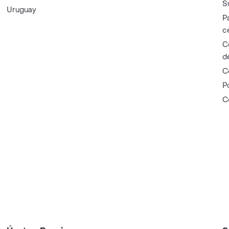
S
Uruguay
P
c
C
d
C
P
C