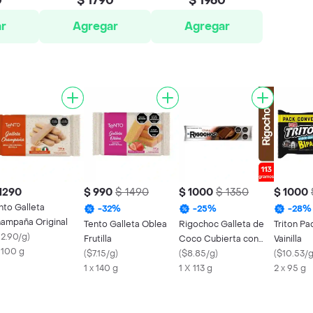
0
$ 1790
$ 1960
r
Agregar
Agregar
1290
$ 990
$ 1490
$ 1000
$ 1350
$ 1000
nto Galleta
-
32
%
-
25
%
-
28
%
ampaña Original
Tento Galleta Oblea
Rigochoc Galleta de
Triton Pa
12.90/g
)
Frutilla
Coco Cubierta con
Vainilla
x 100 g
(
$7.15/g
)
Chocolate Clásico
(
$8.85/g
)
(
$10.53/
1 x 140 g
1 X 113 g
2 x 95 g