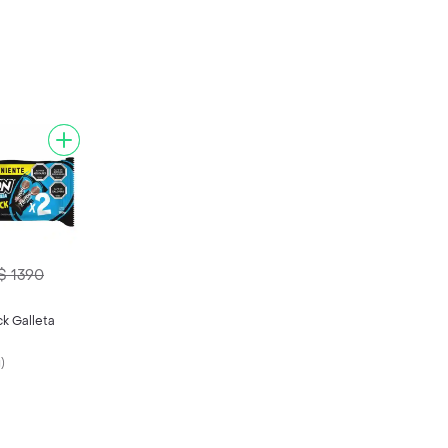
$ 1390
ck Galleta
g
)