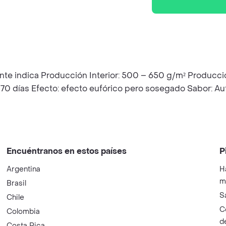
ente indica Producción Interior: 500 – 650 g/m² Producci
0 – 70 días Efecto: efecto eufórico pero sosegado Sabor: A
Encuéntranos en estos países
P
Argentina
H
m
Brasil
S
Chile
C
Colombia
d
Costa Rica