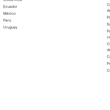
C
Ecuador
d
México
P
Perú
S
Uruguay
P
c
C
d
C
P
C