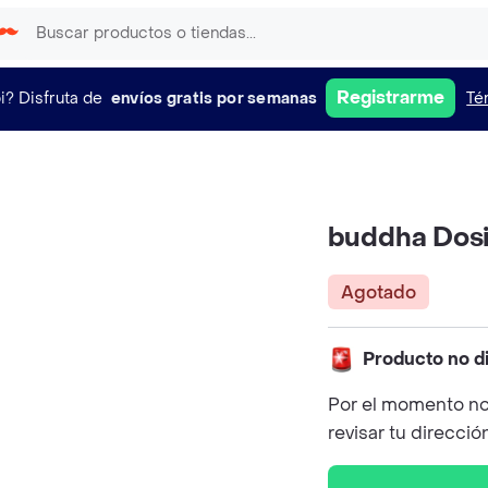
Registrarme
i?
Disfruta de
envíos gratis por semanas
Té
buddha Dosi
Agotado
Producto no d
Por el momento no
revisar tu direcció