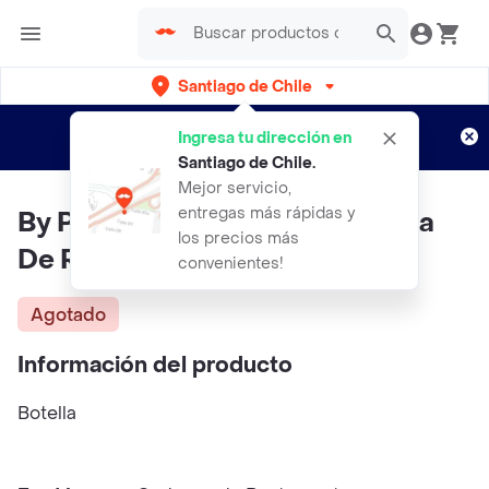
Santiago de Chile
Regístrate
¿Nuevo en Rappi?
y disfruta de
Ingresa tu dirección en
envíos gratis por semanas
Aplican TyC
Santiago de Chile
.
Mejor servicio,
entregas más rápidas y
By Phasse Tonico Douceur Agua
los precios más
De Rosa Todo Tipo De Piel
convenientes!
Agotado
Información del producto
Botella