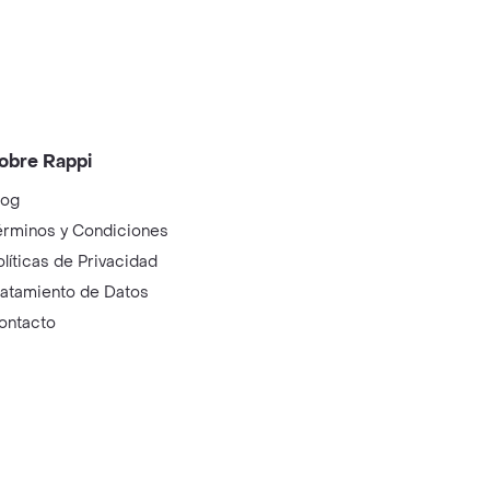
obre Rappi
log
érminos y Condiciones
olíticas de Privacidad
ratamiento de Datos
ontacto