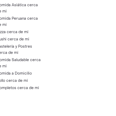
omida Asiática cerca
e mi
omida Peruana cerca
e mi
izza cerca de mi
ushi cerca de mi
astelería y Postres
erca de mi
omida Saludable cerca
e mi
omida a Domicilio
ollo cerca de mi
ompletos cerca de mi