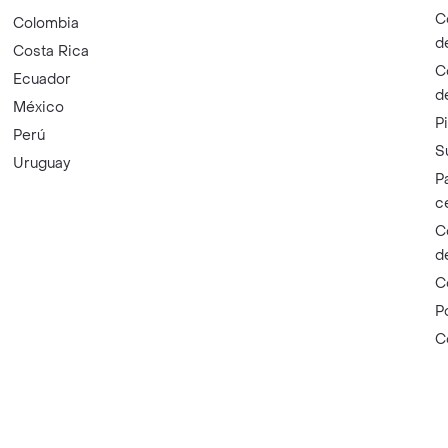
C
Colombia
d
Costa Rica
C
Ecuador
d
México
P
Perú
S
Uruguay
P
c
C
d
C
P
C