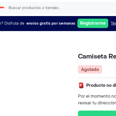
Registrarme
i?
Disfruta de
envíos gratis por semanas
Té
Camiseta Red
Agotado
Producto no d
Por el momento no
revisar tu direcció