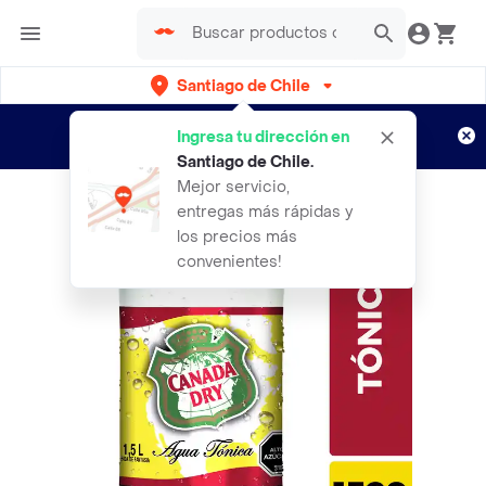
Santiago de Chile
Regístrate
¿Nuevo en Rappi?
y disfruta de
Ingresa tu dirección en
envíos gratis por semanas
Aplican TyC
Santiago de Chile
.
Mejor servicio,
entregas más rápidas y
los precios más
convenientes!