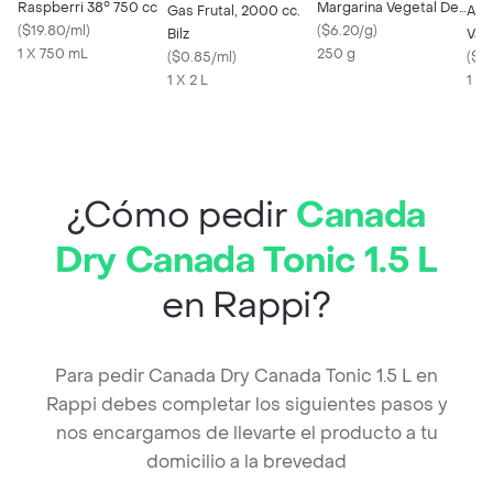
Raspberri 38° 750 cc
Margarina Vegetal De
Gas Frutal, 2000 cc.
Alt
(
$19.80/ml
)
Mesa
(
$6.20/g
)
Bilz
Vain
1 X 750 mL
250 g
(
$0.85/ml
)
(
$15
1 X 2 L
1 x 
¿Cómo pedir
Canada
Dry Canada Tonic 1.5 L
en Rappi?
Para pedir Canada Dry Canada Tonic 1.5 L en
Rappi debes completar los siguientes pasos y
nos encargamos de llevarte el producto a tu
domicilio a la brevedad