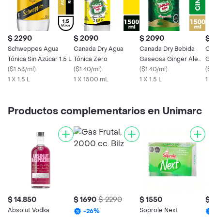
$ 2290
$ 2090
$ 2090
$ 1
Schweppes Agua
Canada Dry Agua
Canada Dry Bebida
Cac
Tónica Sin Azúcar 1.5 L
Tónica Zero
Gaseosa Ginger Ale
Gas
(
$1.53/ml
)
(
$1.40/ml
)
1.5 L
(
$1.40/ml
)
(
$0
1 X 1.5 L
1 X 1500 mL
1 X 1.5 L
1 x 1
Productos complementarios en Unimarc
$ 14.850
$ 1690
$ 2290
$ 1550
$ 1
Absolut Vodka
Soprole Next
-
26
%