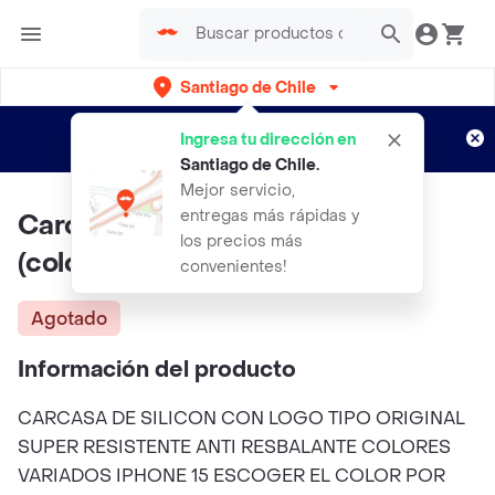
Santiago de Chile
Regístrate
¿Nuevo en Rappi?
y disfruta de
Ingresa tu dirección en
envíos gratis por semanas
Aplican TyC
Santiago de Chile
.
Mejor servicio,
entregas más rápidas y
Carcasa Iphone 15 Tipo Orginal
los precios más
(colores Variados)
convenientes!
Agotado
Información del producto
CARCASA DE SILICON CON LOGO TIPO ORIGINAL
SUPER RESISTENTE ANTI RESBALANTE COLORES
VARIADOS IPHONE 15 ESCOGER EL COLOR POR