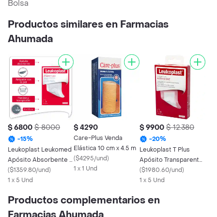
Bolsa
Productos similares en Farmacias
Ahumada
$ 6800
$ 8000
$ 4290
$ 9900
$ 12.380
Care-Plus Venda
-
15
%
-
20
%
Elástica 10 cm x 4.5 m
Leukoplast Leukomed
Leukoplast T Plus
(
$4295/und
)
Apósito Absorbente 8
Apósito Transparente
1 x 1 Und
x 10 cm
(
$1359.80/und
)
5 x 7.2 cm
(
$1980.60/und
)
1 x 5 Und
1 x 5 Und
Productos complementarios en
Farmacias Ahumada