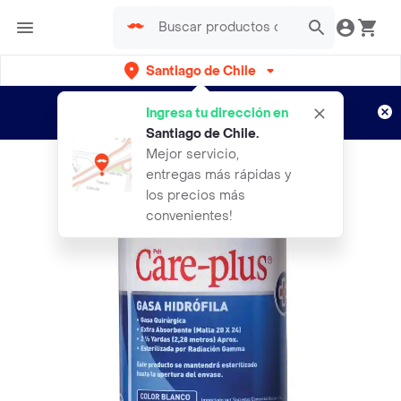
Santiago de Chile
Regístrate
¿Nuevo en Rappi?
y disfruta de
Ingresa tu dirección en
envíos gratis por semanas
Aplican TyC
Santiago de Chile
.
Mejor servicio,
entregas más rápidas y
los precios más
convenientes!