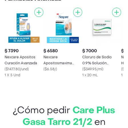
$ 7390
$ 6580
$ 7000
$ 
Nexcare Apositos
Nexcare
Cloruro de Sodio
Nex
Curación Avanzada
Apositosmaxima
0.9% Solución
Her
(
$1477.80/und
)
Duracion
(
$6.58/
)
Inyectable Ampolla
(
$349.95/ml
)
Tóp
(
$3
1 X 5 Und
1 x 20 mL
1 X
¿Cómo pedir
Care Plus
Gasa Tarro 21/2
en