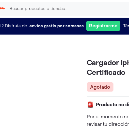
Registrarme
i?
Disfruta de
envíos gratis por semanas
Té
Cargador Ip
Certificado
Agotado
Producto no d
Por el momento no
revisar tu direcció