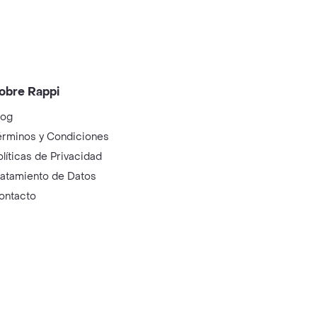
obre Rappi
log
érminos y Condiciones
olíticas de Privacidad
ratamiento de Datos
ontacto