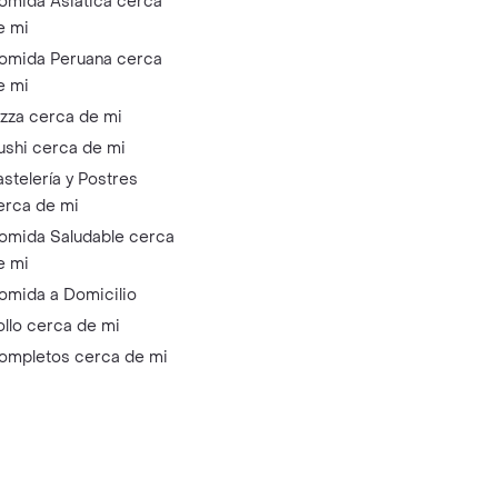
omida Asiática cerca
e mi
omida Peruana cerca
e mi
izza cerca de mi
ushi cerca de mi
astelería y Postres
erca de mi
omida Saludable cerca
e mi
omida a Domicilio
ollo cerca de mi
ompletos cerca de mi