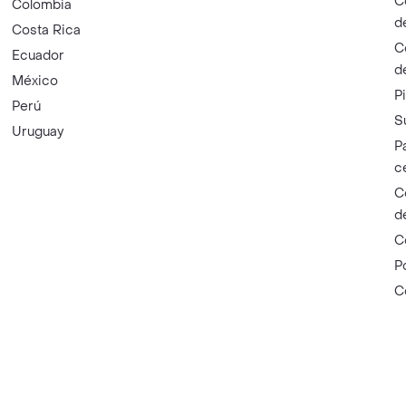
C
Colombia
d
Costa Rica
C
Ecuador
d
México
P
Perú
S
Uruguay
P
c
C
d
C
P
C