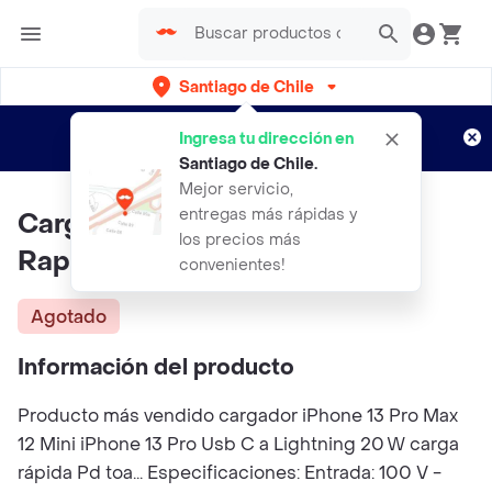
Santiago de Chile
Regístrate
¿Nuevo en Rappi?
y disfruta de
Ingresa tu dirección en
envíos gratis por semanas
Aplican TyC
Santiago de Chile
.
Mejor servicio,
entregas más rápidas y
Cargador Iphone Tipo C Carga
los precios más
Rapida De 20w Certificado
convenientes!
Agotado
Información del producto
Producto más vendido cargador iPhone 13 Pro Max
12 Mini iPhone 13 Pro Usb C a Lightning 20 W carga
rápida Pd toa... Especificaciones: Entrada: 100 V -