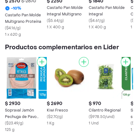
$ 2570
$ 2870
$ 2250
$ 1840
$ 
Castaño Pan Molde
Castaño Pan Molde
Cas
-
10
%
Integral Multigrano
Integral
Cal
Castaño Pan Molde
(
$5.64/g
)
(
$4.61/g
)
(
$5
Multigrano Proteína
1 X 400 g
1 X 400 g
1 x 
(
$4.16/g
)
1 x 620 g
Productos complementarios en Lider
$ 2930
$ 2690
$ 970
$ 
Sopraval Jamón
Kiwi Fresco
Cilantro Regional
Sop
Pechuga de Pavo
(
$2.70/g
)
(
$978.50/und
)
sin 
Ahumada
(
$23.49/g
)
1 Kg
1 Und
(
$13
125 g
1 X