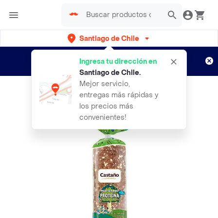
Santiago de Chile
Regístrate
¿Nuevo en Rappi?
y disfruta de
Ingresa tu dirección en
envíos gratis por semanas
Aplican TyC
Santiago de Chile
.
Mejor servicio,
entregas más rápidas y
los precios más
convenientes!