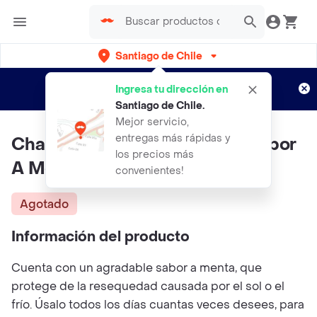
Santiago de Chile
Regístrate
¿Nuevo en Rappi?
y disfruta de
Ingresa tu dirección en
envíos gratis por semanas
Aplican TyC
Santiago de Chile
.
Mejor servicio,
entregas más rápidas y
Chap Stick Protector Labial Sabor
los precios más
A Menta
convenientes!
Agotado
Información del producto
Cuenta con un agradable sabor a menta, que
protege de la resequedad causada por el sol o el
frío. Úsalo todos los días cuantas veces desees, para