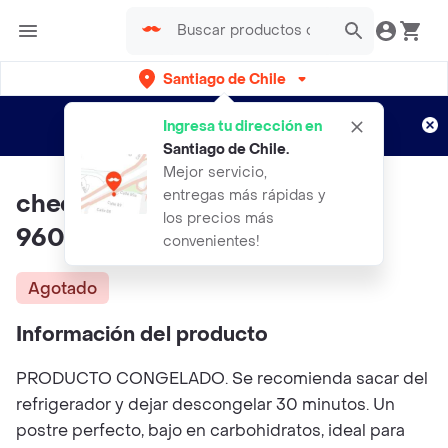
Santiago de Chile
Regístrate
¿Nuevo en Rappi?
y disfruta de
Ingresa tu dirección en
envíos gratis por semanas
Aplican TyC
Santiago de Chile
.
Mejor servicio,
entregas más rápidas y
cheesecake De Maracuya Keto
los precios más
960 Gr Marca Vitalyfoods
convenientes!
Agotado
Información del producto
PRODUCTO CONGELADO. Se recomienda sacar del
refrigerador y dejar descongelar 30 minutos. Un
postre perfecto, bajo en carbohidratos, ideal para