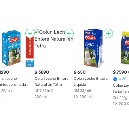
1290
$ 3890
$ 650
$ 7590
lun Leche
Colun Leche Entera
Colun Leche Entera
-
8
%
midescremada
Natural en Tetra
Líquida
Colun Le
tural
1.29/ml
)
(
$19.45/ml
)
(
$3.25/ml
)
Instantán
 1 L
200 mL
1 X 200 mL
(
$8.44/g
)
1 X 900.