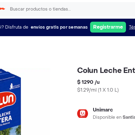
Registrarme
i?
Disfruta de
envíos gratis por semanas
Té
Colun Leche Ent
$ 1290
/
u
$1.29/ml
(
1 X 1.0 L
)
Unimarc
Disponible en
Santi