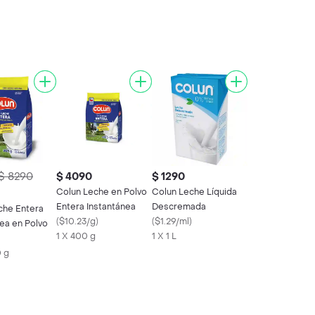
$ 8290
$ 4090
$ 1290
Colun Leche en Polvo
Colun Leche Líquida
Entera Instantánea
Descremada
che Entera
(
$10.23/g
)
(
$1.29/ml
)
ea en Polvo
1 X 400 g
1 X 1 L
0 g