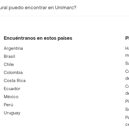
ural puedo encontrar en Unimarc?
Encuéntranos en estos países
P
Argentina
H
m
Brasil
S
Chile
C
Colombia
d
Costa Rica
C
Ecuador
d
México
P
Perú
S
Uruguay
P
c