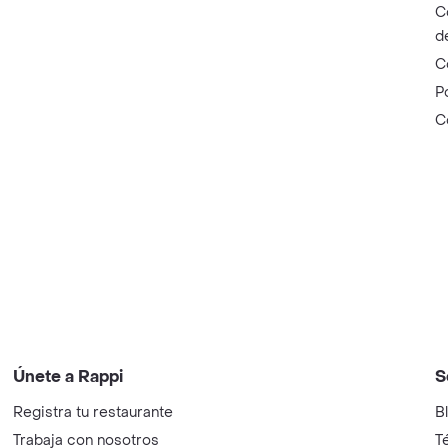
C
d
C
P
C
Únete a Rappi
S
Registra tu restaurante
B
Trabaja con nosotros
T