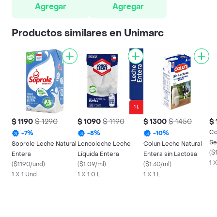
Agregar
Agregar
Productos similares en Unimarc
$ 1190
$ 1290
$ 1090
$ 1190
$ 1300
$ 1450
$ 
Co
-
7
%
-
8
%
-
10
%
Se
Soprole Leche Natural
Loncoleche Leche
Colun Leche Natural
Na
(
$
Entera
Líquida Entera
Entera sin Lactosa
1 X
(
$1190/und
)
(
$1.09/ml
)
(
$1.30/ml
)
1 X 1 Und
1 X 1.0 L
1 X 1 L