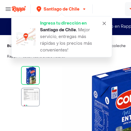
Santiago de Chile
Ingresa tu dirección en
¿Nuevo en Rapp
Santiago de Chile
.
Mejor
servicio, entregas más
rápidas y los precios más
Búsquedas relacionadas:
Leche natural
,
Colun
,
Soprole
,
Loncoleche
convenientes!
Rappi
colun leche entera natural