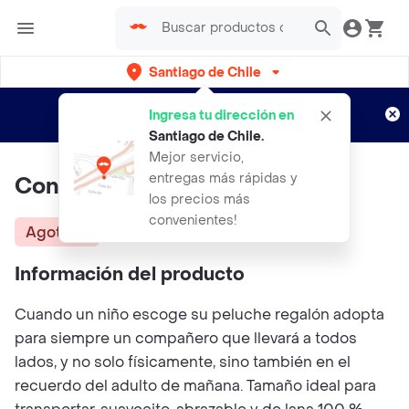
Santiago de Chile
Regístrate
¿Nuevo en Rappi?
y disfruta de
Ingresa tu dirección en
envíos gratis por semanas
Aplican TyC
Santiago de Chile
.
Mejor servicio,
entregas más rápidas y
Conejo De Lana Verde
los precios más
convenientes!
Agotado
Información del producto
Cuando un niño escoge su peluche regalón adopta
para siempre un compañero que llevará a todos
lados, y no solo físicamente, sino también en el
recuerdo del adulto de mañana. Tamaño ideal para