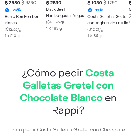
$ 2580
$ 3380
$ 2830
$ 1030
$ 1280
$ 1
Black Beef
Mini
-
23
%
-
19
%
Hamburguesa Angus
(
$11
Bon o Bon Bombón
Costa Galletas Gretel
Mollendo
(
$15.32/g
)
1 x 
Blanco
con Yoghurt de Frutilla
1 X 185 g
(
$12.33/g
)
(
$12.21/g
)
1 x 210 g
1 X 85 g
¿Cómo pedir
Costa
Galletas Gretel con
Chocolate Blanco
en
Rappi?
Para pedir Costa Galletas Gretel con Chocolate