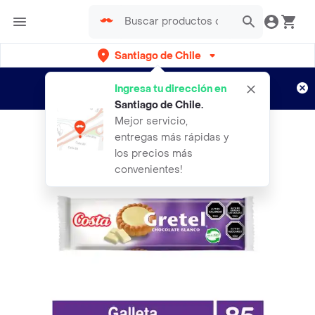
Santiago de Chile
Regístrate
¿Nuevo en Rappi?
y disfruta de
Ingresa tu dirección en
envíos gratis por semanas
Aplican TyC
Santiago de Chile
.
Mejor servicio,
entregas más rápidas y
los precios más
convenientes!