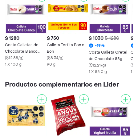
$ 1280
$ 750
$ 1030
$ 1280
$ 1
Costa Galletas de
Galleta Tortita Bon o
-
19
%
Chocolate Blanco
Bon
Costa Galleta Gretel
Cos
Donuts
(
$12.88/g
)
(
$8.34/g
)
de Chocolate 85g
Obs
1 X 100 g
90 g
(
$12.21/g
)
Cho
(
$12
1 X 85.0 g
1 X 
Productos complementarios en Lider