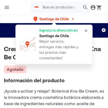
Santiago de Chile
Regístrate
¿Nuevo en Rappi?
y disfruta de
Ingresa tu dirección en
envíos gratis por semanas
Aplican TyC
Santiago de Chile
.
Mejor servicio,
entregas más rápidas y
Crema De Cannabis Botanical Kna
los precios más
Be Cream 2 Un.
convenientes!
Agotado
Información del producto
¡Ayuda a activar y relajar!. Botanical Kna-Be Cream, es
la innovadora crema cosmética botánica elaborada a
base de ingredientes naturales como: aceite de