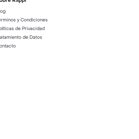
obre Rappi
log
érminos y Condiciones
olíticas de Privacidad
ratamiento de Datos
ontacto