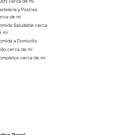
ushi cerca de mi
astelería y Postres
erca de mi
omida Saludable cerca
e mi
omida a Domicilio
ollo cerca de mi
ompletos cerca de mi