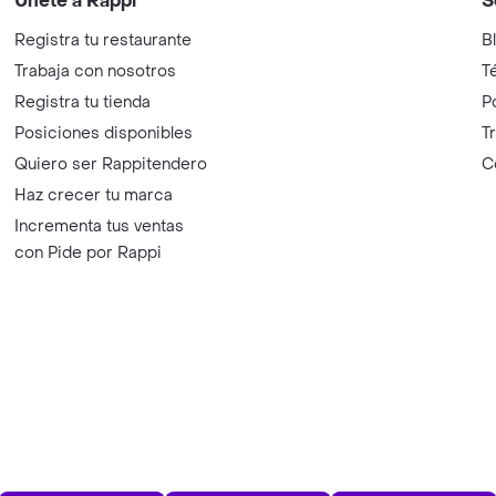
Únete a Rappi
S
Registra tu restaurante
B
Trabaja con nosotros
T
Registra tu tienda
P
Posiciones disponibles
T
Quiero ser Rappitendero
C
Haz crecer tu marca
Incrementa tus ventas
con Pide por Rappi