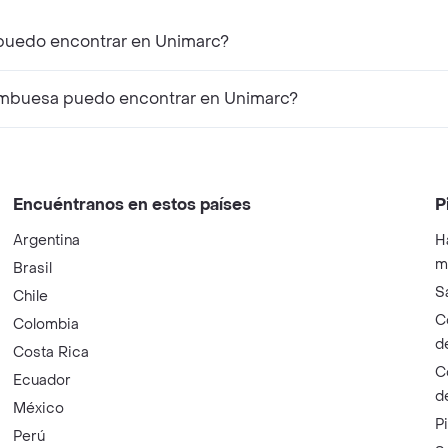
puedo encontrar en Unimarc?
ambuesa puedo encontrar en Unimarc?
Encuéntranos en estos países
P
Argentina
H
m
Brasil
S
Chile
C
Colombia
d
Costa Rica
C
Ecuador
d
México
P
Perú