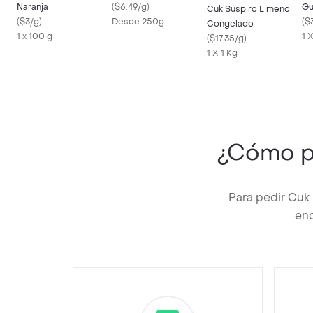
Naranja
(
$6.49/g
)
Gu
Cuk Suspiro Limeño
(
$3/g
)
Desde 250g
(
$
Congelado
1 x 100 g
1 
(
$17.35/g
)
1 X 1 Kg
¿Cómo p
Para pedir Cuk
enc