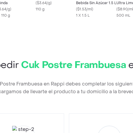
inda
(
$3.64/g
)
Bebida Sin Azúcar 1.5 L
Ultra Lim
3.64/g
)
110 g
(
$1.53/ml
)
(
$8.90/m
X 110 g
1 X 1.5 L
500 mL
edir
Cuk Postre Frambuesa
e
 Postre Frambuesa en Rappi debes completar los siguien
argamos de llevarte el producto a tu domicilio a la brev