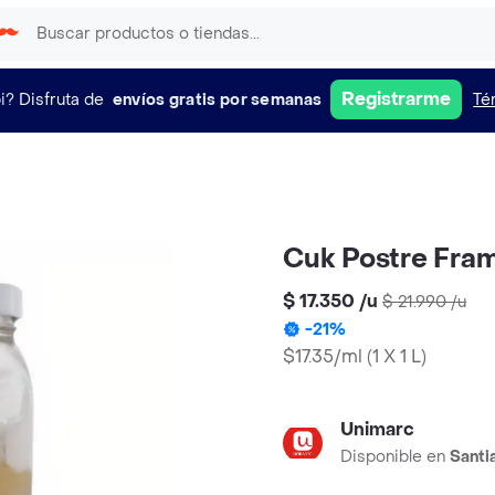
Registrarme
i?
Disfruta de
envíos gratis por semanas
Té
Cuk Postre Fra
$ 17.350
/
u
$ 21.990
/
u
-
21
%
$17.35/ml
(
1 X 1 L
)
Unimarc
Disponible en
Santi