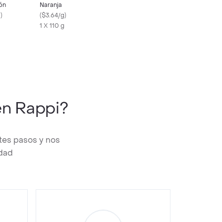
ón
Naranja
l
)
(
$3.64/g
)
1 X 110 g
n Rappi?
tes pasos y nos
edad