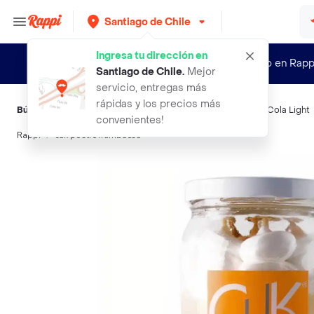
Santiago de Chile
Ingresa tu dirección en
¿Nuevo en Rapp
Santiago de Chile
.
Mejor
servicio, entregas más
rápidas y los precios más
Búsquedas relacionadas:
Postres
,
Cuk
,
Nestlé
,
Lider
,
Coca-Cola Light
convenientes!
Rappi
cuk postre frambuesa