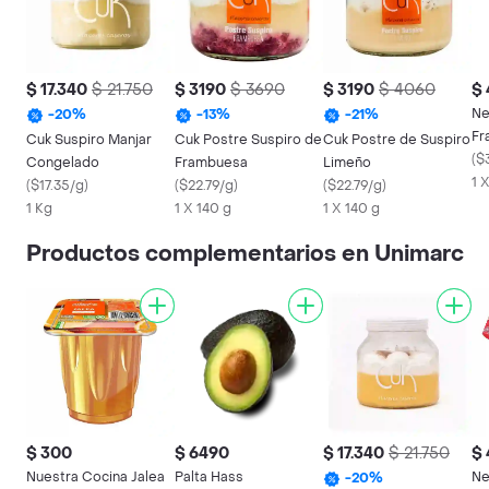
$ 17.340
$ 21.750
$ 3190
$ 3690
$ 3190
$ 4060
$
Ne
-
20
%
-
13
%
-
21
%
Fr
Cuk Suspiro Manjar
Cuk Postre Suspiro de
Cuk Postre de Suspiro
(
$
Congelado
Frambuesa
Limeño
1 
(
$17.35/g
)
(
$22.79/g
)
(
$22.79/g
)
1 Kg
1 X 140 g
1 X 140 g
Productos complementarios en Unimarc
$ 300
$ 6490
$ 17.340
$ 21.750
$
Nuestra Cocina Jalea
Palta Hass
Ne
-
20
%