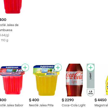
 400
stlé Jalea de
ambuesa
3.64/g
)
X 110 g
 400
$ 400
$ 2290
$ 4450
stlé Jalea Sabor
Nestlé Jalea Piña
Coca-Cola Light
Magistral