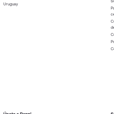
S
Uruguay
P
c
C
d
C
P
C