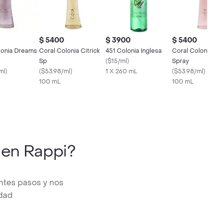
$ 5400
$ 3900
$ 5400
lonia Dreams
Coral Colonia Citrick
451 Colonia Inglesa
Coral Colonia L
Sp
(
$15/ml
)
Spray
ml
)
(
$53.98/ml
)
1 X 260 mL
(
$53.98/ml
)
100 mL
100 mL
en Rappi?
ntes pasos y nos
edad