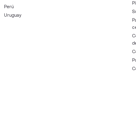
P
Perú
S
Uruguay
P
c
C
d
C
P
C