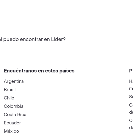
al puedo encontrar en Lider?
Encuéntranos en estos países
P
Argentina
H
m
Brasil
S
Chile
C
Colombia
d
Costa Rica
C
Ecuador
d
México