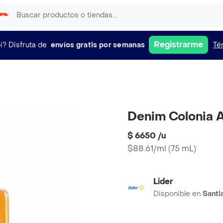
Registrarme
i?
Disfruta de
envíos gratis por semanas
Té
Denim Colonia A
$ 6650
/
u
$88.61/ml
(
75 mL
)
Lider
Disponible en
Santi