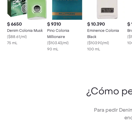
$ 6650
$ 9310
$ 10.390
$ 
Denim Colonia Musk
Pino Colonia
Eminence Colonia
Br
(
$88.61/ml
)
Millionaire
Black
(
$
75 mL
(
$103.43/ml
)
(
$103.90/ml
)
10
90 mL
100 mL
¿Cómo pe
Para pedir Deni
enc