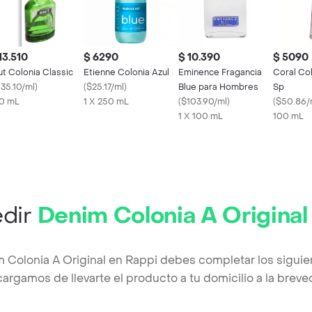
13.510
$ 6290
$ 10.390
$ 5090
ut Colonia Classic
Etienne Colonia Azul
Eminence Fragancia
Coral Co
135.10/ml
)
(
$25.17/ml
)
Blue para Hombres
Sp
0 mL
1 X 250 mL
(
$103.90/ml
)
(
$50.86/
1 X 100 mL
100 mL
dir
Denim Colonia A Original
m Colonia A Original en Rappi debes completar los siguie
argamos de llevarte el producto a tu domicilio a la brev