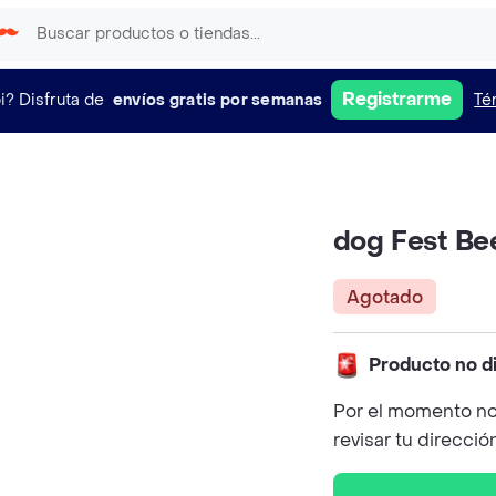
Registrarme
i?
Disfruta de
envíos gratis por semanas
Té
dog Fest Be
Agotado
Producto no d
Por el momento no
revisar tu direcció