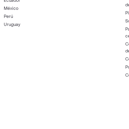
Ecuador
d
México
P
Perú
S
Uruguay
P
c
C
d
C
P
C