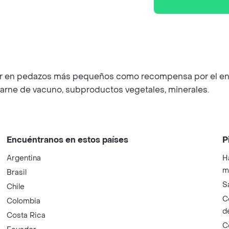
er en pedazos más pequeños como recompensa por el ent
arne de vacuno, subproductos vegetales, minerales.
Encuéntranos en estos países
P
Argentina
H
m
Brasil
S
Chile
C
Colombia
d
Costa Rica
C