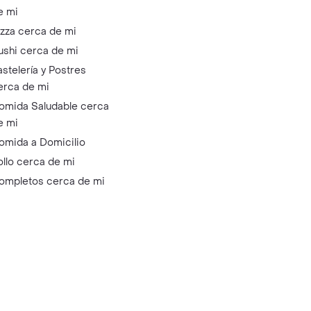
e mi
izza cerca de mi
ushi cerca de mi
astelería y Postres
erca de mi
omida Saludable cerca
e mi
omida a Domicilio
ollo cerca de mi
ompletos cerca de mi