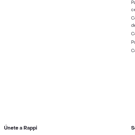
P
c
C
d
C
P
C
Únete a Rappi
S