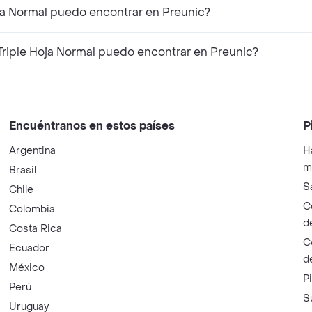
¿Qué productos similares a Elite Pañuelos Triple Hoja Normal puedo encontrar en Preunic?
¿Qué productos complementarios a Elite Pañuelos Triple Hoja Normal puedo encontrar en Preunic?
Encuéntranos en estos países
P
Argentina
H
m
Brasil
S
Chile
C
Colombia
d
Costa Rica
C
Ecuador
d
México
P
Perú
S
Uruguay