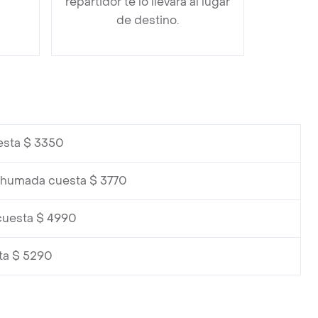
repartidor te lo llevará al lugar
de destino.
esta $ 3350
Ahumada cuesta $ 3770
cuesta $ 4990
ta $ 5290