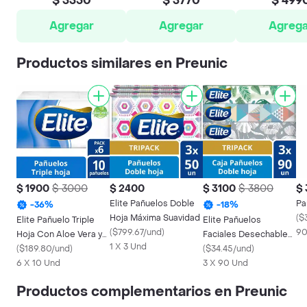
$ 3350
$ 3770
$ 499
Agregar
Agregar
Agrega
Productos similares en Preunic
$ 1900
$ 3000
$ 2400
$ 3100
$ 3800
$
Elite Pañuelos Doble
Pa
-
36
%
-
18
%
Hoja Máxima Suavidad
(
$3
Elite Pañuelo Triple
Elite Pañuelos
(
$799.67/und
)
90
Hoja Con Aloe Vera y
Faciales Desechables
1 X 3 Und
Vitamina E
(
$189.80/und
)
Diseño Doble Hoja
(
$34.45/und
)
6 X 10 Und
3 X 90 Und
Productos complementarios en Preunic