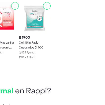
$ 1900
 Mascarilla
Cell Skin Pads
aluronic
Cuadrados X 100
Colágeno
l
)
(
$1899/und
)
100 x 1 Und
ormal
en Rappi?