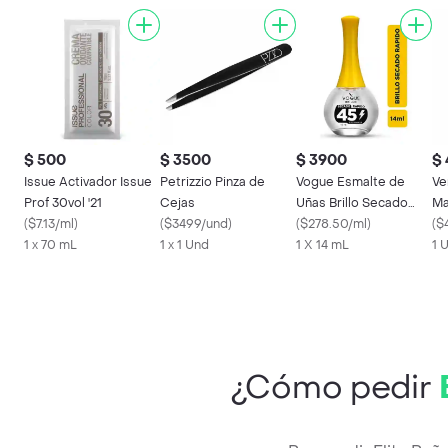
$ 500
$ 3500
$ 3900
$
Issue Activador Issue
Petrizzio Pinza de
Vogue Esmalte de
Ve
Prof 30vol '21
Cejas
Uñas Brillo Secado
Ma
(
$7.13/ml
)
(
$3499/und
)
Rápido
(
$278.50/ml
)
De
(
$
1 x 70 mL
1 x 1 Und
1 X 14 mL
Mu
1 
¿Cómo pedir