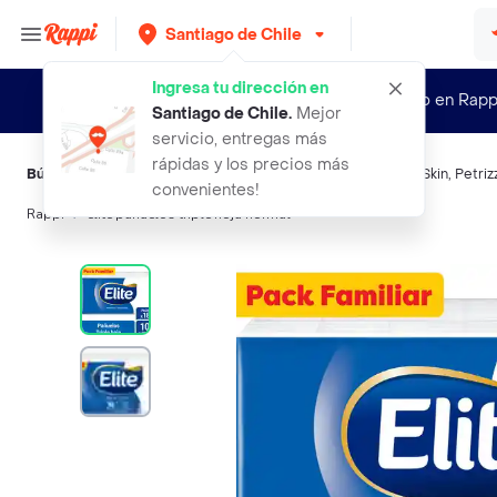
Santiago de Chile
Ingresa tu dirección en
¿Nuevo en Rapp
Santiago de Chile
.
Mejor
servicio, entregas más
rápidas y los precios más
Búsquedas relacionadas:
Pañuelos desechables
,
Elite
,
Cell Skin
,
Petriz
convenientes!
Rappi
elite panuelos triple hoja normal