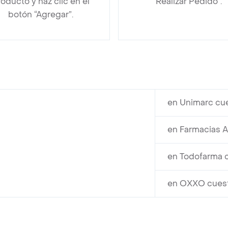
oducto y haz clic en el
“Realizar Pedido”.
botón “Agregar”.
en Unimarc cu
en Farmacias 
en Todofarma 
en OXXO cues