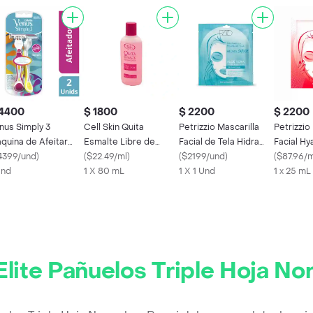
 4400
$ 1800
$ 2200
$ 2200
nus Simply 3
Cell Skin Quita
Petrizzio Mascarilla
Petrizzio
quina de Afeitar
Esmalte Libre de
Facial de Tela Hidra
Facial Hy
sechable 3 Hojas
4399/und
)
Acetona Rose
(
$22.49/ml
)
Shock
(
$2199/und
)
Boost + 
(
$87.96/m
jer 2
Und
1 X 80 mL
1 X 1 Und
1 x 25 mL
Elite Pañuelos Triple Hoja N