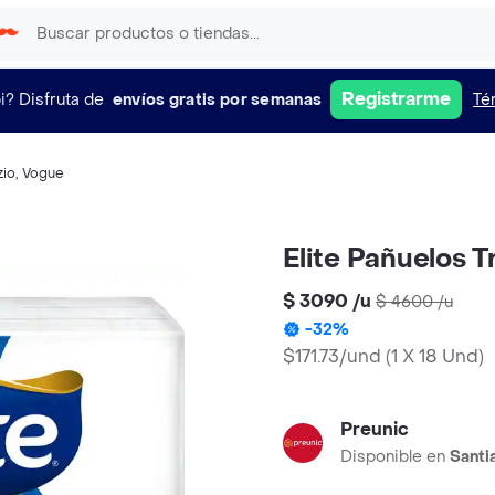
Registrarme
i?
Disfruta de
envíos gratis por semanas
Té
zio
,
Vogue
Elite Pañuelos T
$ 3090
/
u
$ 4600
/
u
-
32
%
$171.73/und
(
1 X 18 Und
)
Preunic
Disponible en
Santi