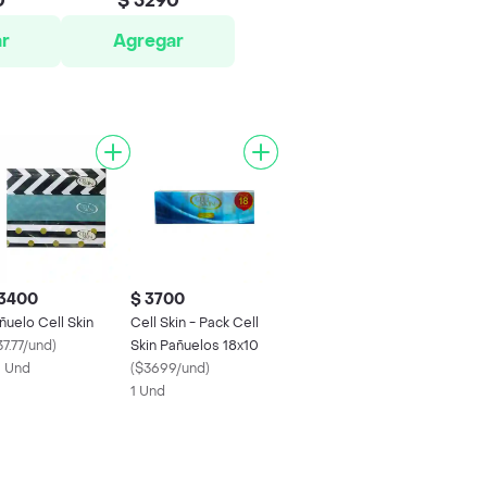
0
$ 5290
r
Agregar
 3400
$ 3700
ñuelo Cell Skin
Cell Skin - Pack Cell
7.77/und
)
Skin Pañuelos 18x10
 Und
(
$3699/und
)
1 Und