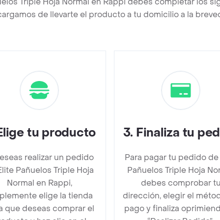
uelos Triple Hoja Normal en Rappi debes completar los si
argamos de llevarte el producto a tu domicilio a la brev
Elige tu producto
3
.
Finaliza tu pe
deseas realizar un pedido
Para pagar tu pedido de 
lite Pañuelos Triple Hoja
Pañuelos Triple Hoja No
Normal en Rappi,
debes comprobar t
plemente elige la tienda
dirección, elegir el méto
la que deseas comprar el
pago y finaliza oprimien