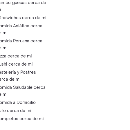
amburguesas cerca de
i
ándwiches cerca de mi
omida Asiática cerca
e mi
omida Peruana cerca
e mi
izza cerca de mi
ushi cerca de mi
astelería y Postres
erca de mi
omida Saludable cerca
e mi
omida a Domicilio
ollo cerca de mi
ompletos cerca de mi