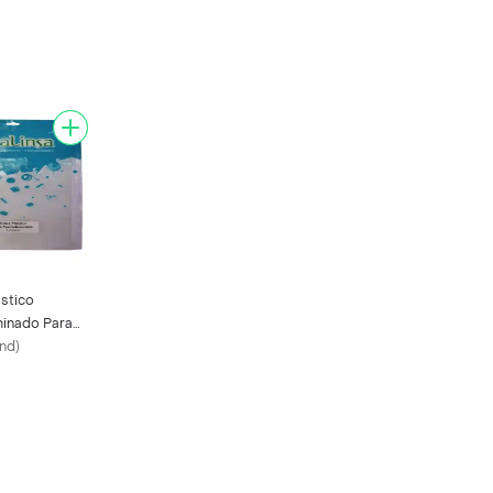
ástico
inado Para
nd
)