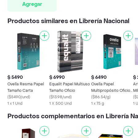
Agregar
Productos similares en Librería Nacional
$ 5490
$ 6990
$ 6490
$
Ovella Resma Papel
Equalit Papel Multiuso
Ovella Papel
Ar
Tamaño Carta
Tamaño Oficio
Multipropósito Oficio
Mi
(
$5490/und
)
(
$13.98/und
)
75 g
(
$86.54/g
)
(
$
1 x 1 Und
1 X 500 Und
1 x 75 g
1 
Productos complementarios en Librería Na