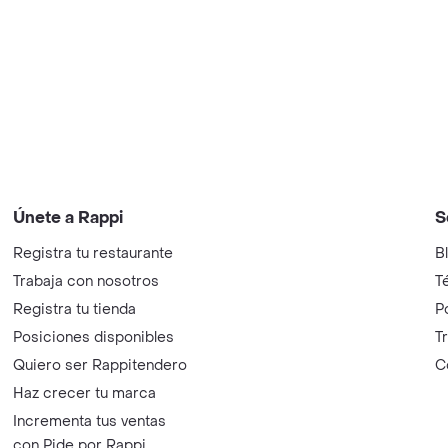
Únete a Rappi
S
Registra tu restaurante
B
Trabaja con nosotros
T
Registra tu tienda
P
Posiciones disponibles
T
Quiero ser Rappitendero
C
Haz crecer tu marca
Incrementa tus ventas
con Pide por Rappi