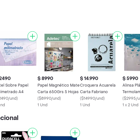
 2490
$ 8990
$ 14.990
$ 5990
tel Sobre Papel
Papel Magnético Mate
Croquera Acuarela
Alinsa Pl
límetrado A4
Carta 650Grs 5 Hojas
Carta Fabriano
Termolam
2490/und
)
(
$8990/und
)
(
$14990/und
)
Oficio
(
$2995/u
Und
1 Und
1 Und
1 x 2 Und
cional