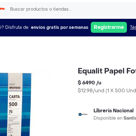
Registrarme
i?
Disfruta de
envíos gratis por semanas
Té
Equalit Papel F
$ 6490
/
u
$12.98/und
(
1 X 500 Un
Librería Nacional
Disponible en
Santi