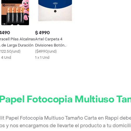
 4490
$ 4990
racell Pilas Alcalinas
Artel Carpeta 4
 de Larga Duración
Divisiones Botón
1122.50/und
)
Metalizado
(
$4990/und
)
X 4 Und
1 x 1 Und
 Papel Fotocopia Multiuso T
lit Papel Fotocopia Multiuso Tamaño Carta en Rappi deb
os y nos encargamos de llevarte el producto a tu domicili