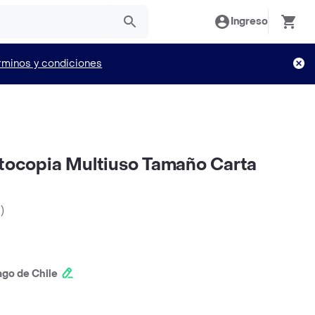
Ingreso
rminos y condiciones
otocopia Multiuso Tamaño Carta
d
)
ago de Chile