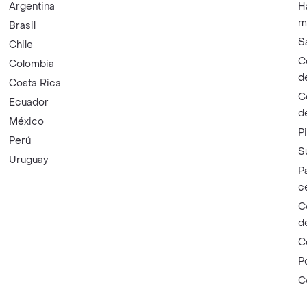
Argentina
H
m
Brasil
S
Chile
C
Colombia
d
Costa Rica
C
Ecuador
d
México
P
Perú
S
Uruguay
P
c
C
d
C
P
C