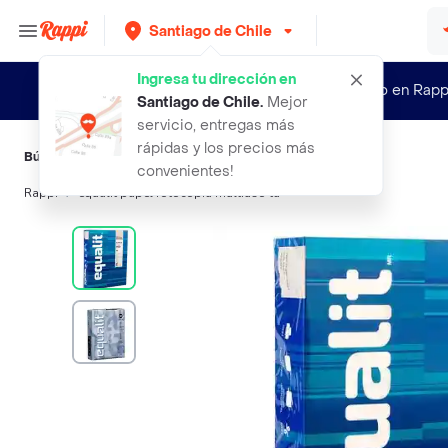
Santiago de Chile
Ingresa tu dirección en
¿Nuevo en Rapp
Santiago de Chile
.
Mejor
servicio, entregas más
rápidas y los precios más
Búsquedas relacionadas:
Papeles
,
Equalit
,
Artel
,
AO
,
Alinsa
convenientes!
Rappi
equalit papel fotocopia multiuso ta