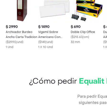
$ 2990
$ 1490
$ 690
$
Archivador Burdeo
Vigamil Sobre
Doble Clip Office
Du
Ancho Carta Tradicion
Americano Con
(
$215.63/cm
)
AA
(
$2990/und
)
Solapa
(
$149/und
)
32 mm
(
$
1 Und
1 X 10 Und
1 
¿Cómo pedir
Equalit
Para pedir Equa
siguientes pas