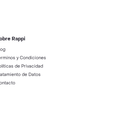
obre Rappi
log
érminos y Condiciones
olíticas de Privacidad
ratamiento de Datos
ontacto