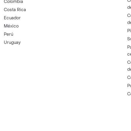
C
Colombia
d
Costa Rica
C
Ecuador
d
México
P
Perú
S
Uruguay
P
c
C
d
C
P
C