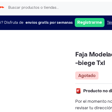
Registrarme
i?
Disfruta de
envíos gratis por semanas
Té
Faja Modela
-biege Txl
Agotado
Producto no d
Por el momento no
revisar tu direcció