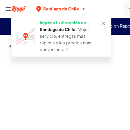
Santiago de Chile
Ingresa tu dirección en
¿Nuevo en Rapp
Santiago de Chile
.
Mejor
servicio, entregas más
rápidas y los precios más
Rappi
faja modeladora vc compression shap
convenientes!