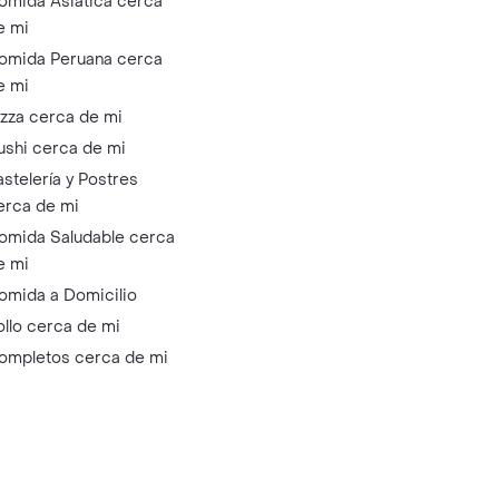
omida Asiática cerca
e mi
omida Peruana cerca
e mi
izza cerca de mi
ushi cerca de mi
astelería y Postres
erca de mi
omida Saludable cerca
e mi
omida a Domicilio
ollo cerca de mi
ompletos cerca de mi