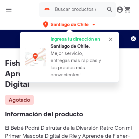
Santiago de Chile
Regístrate
¿Nuevo en Rappi?
y disfruta de
Ingresa tu dirección en
envíos gratis por semanas
Aplican TyC
Santiago de Chile
.
Mejor servicio,
entregas más rápidas y
Fisher Price Juguete Rie Y
los precios más
Aprende Mi Primera Mascota
convenientes!
Digital
Agotado
Información del producto
El Bebé Podrá Disfrutar de la Diversión Retro Con mi
Primer Mascota Digital de Ríe y Aprende de Fisher-