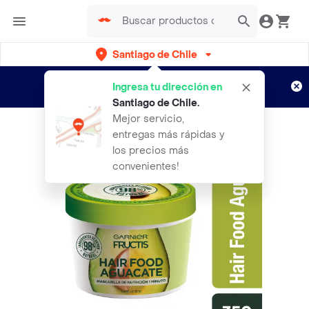
Santiago de Chile
Regístrate
¿Nuevo en Rappi?
y disfruta de
Ingresa tu dirección en
envíos gratis por semanas
Aplican TyC
Santiago de Chile
.
Mejor servicio,
entregas más rápidas y
los precios más
convenientes!