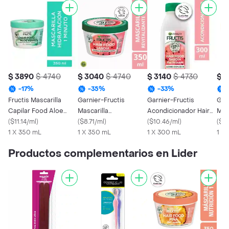
$ 3890
$ 4740
$ 3040
$ 4740
$ 3140
$ 4730
$ 
-
17
%
-
35
%
-
33
%
Fructis Mascarilla
Garnier-Fructis
Garnier-Fructis
Gar
Capilar Food Aloe
Mascarilla
Acondicionador Hair
Mas
Vera Hidratación
(
$11.14/ml
)
Revitalizante Hair
(
$8.71/ml
)
Food Sandia
(
$10.46/ml
)
Man
(
$8.
1 X 350 mL
Food Sandía
1 X 350 mL
1 X 300 mL
1 X
Productos complementarios en Lider