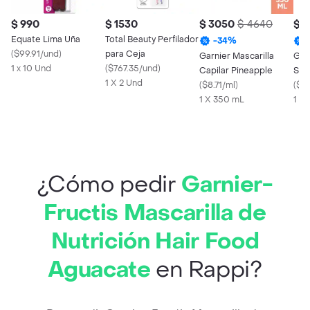
$ 990
$ 1530
$ 3050
$ 4640
$ 3
Equate Lima Uña
Total Beauty Perfilador
-
34
%
(
$99.91/und
)
para Ceja
Garnier Mascarilla
Gar
1 x 10 Und
(
$767.35/und
)
Capilar Pineapple
Sha
1 X 2 Und
(
$8.71/ml
)
Agu
(
$10
1 X 350 mL
1 X
¿Cómo pedir
Garnier-
Fructis Mascarilla de
Nutrición Hair Food
Aguacate
en Rappi?